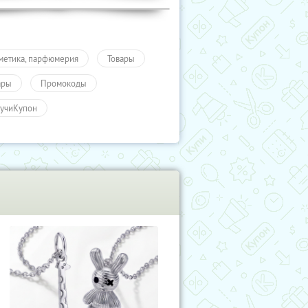
метика, парфюмерия
Товары
ары
Промокоды
учиКупон