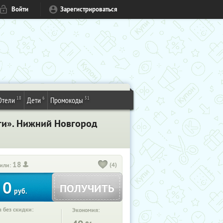
Войти
Зарегистрироваться
18
6
51
Отели
Дети
Промокоды
уги». Нижний Новгород
18
(4)
или:
0
ПОЛУЧИТЬ
руб.
 без скидки:
Экономия: