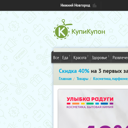
Нижний Новгород
7
2
1
Все
Еда
Красота
Здоровье
Развлече
Скидка 40%
на 3 первых за
Главная
Товары
Косметика, парфюме