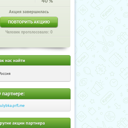
40
%
Акция завершилась
ПОВТОРИТЬ АКЦИЮ
Человек проголосовало: 0
ак нас найти
Россия
 партнере:
-ulybka.prfl.me
ругие акции партнера