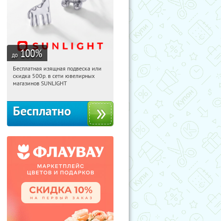
100
%
до
Бесплатная изящная подвеска или
04:31:49
Получили:
74
скидка 500р. в сети ювелирных
Россия
магазинов SUNLIGHT
Бесплатно