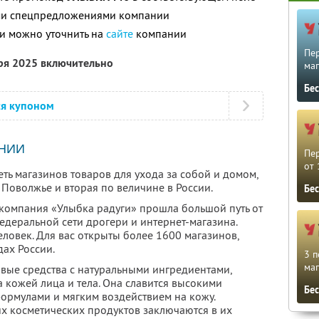
ими спецпредложениями компании
и можно уточнить на
сайте
компании
Пе
бря 2025 включительно
маг
Бе
ся купоном
НИИ
Пе
от 
ть магазинов товаров для ухода за собой и домом,
Поволжье и вторая по величине в России.
Бе
компания «Улыбка радуги» прошла большой путь от
едеральной сети дрогери и интернет-магазина.
ловек. Для вас открыты более 1600 магазинов,
ах России.
3 п
маг
овые средства с натуральными ингредиентами,
 кожей лица и тела. Она славится высокими
Бе
ормулами и мягким воздействием на кожу.
х косметических продуктов заключаются в их