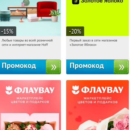
-15
%
-20
%
Любые товары во всей розничной
Первый заказ в сети магазинов
04:31:49
Получили:
83
04:31:49
Получи первым!
сети и интернет-магазине Hoff
«Золотое Яблоко»
Москва, 1-й Волоколамский проезд,
Россия
10с1
Промокод
Промокод