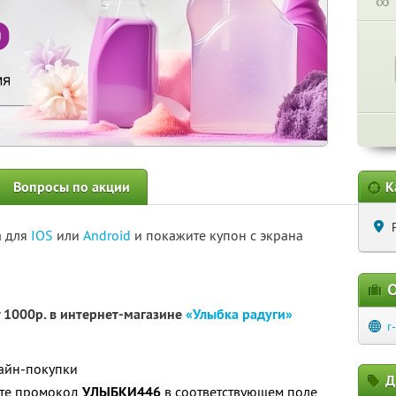
∞
Вопросы по акции
К
а для
IOS
или
Android
и покажите купон с экрана
О
т 1000р. в интернет-магазине
«Улыбка радуги»
r
лайн-покупки
Д
ите промокод
УЛЫБКИ446
в соответствующем поле