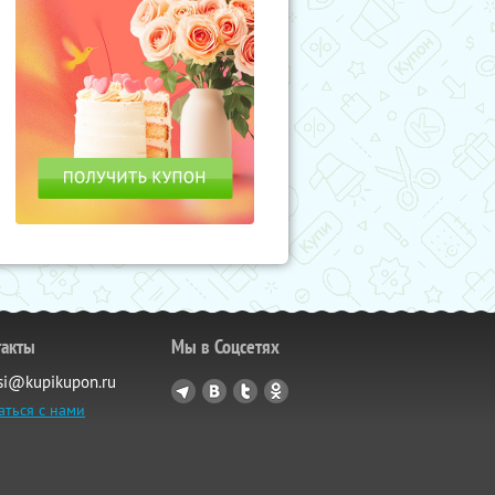
такты
Мы в Соцсетях
si@kupikupon.ru
аться с нами