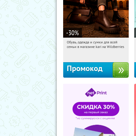
-30
%
Обувь, одежда и сумки для всей
04:31:49
Получили:
31
семьи в магазине kari на Wildberries
Россия
Промокод