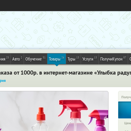
25
2
31
26
13
13
87
ния
Авто
Обучение
Товары
Туры
Услуги
ПолучиКупон
каза от 1000р. в интернет-магазине «Улыбка рад
рия
Получ
Цена