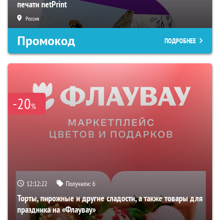
печати netPrint
Россия
Промокод
ПОДРОБНЕЕ
-20
%
12:12:21
Получили:
6
Торты, пирожные и другие сладости, а также товары для
праздника на «Флаувау»