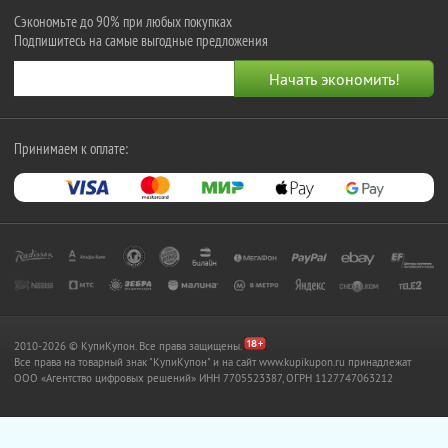
Сэкономьте до 90% при любых покупках
Подпишитесь на самые выгодные предложения
Принимаем к оплате:
2010-2026 © КупиКупон. Все права защищены.
Все права на товарный знак "КупиКупон" и на сайт www.kupikupon.ru принадлежат
OOO «Агентство цифровых решений» ИНН 7705523387, ОГРН 1127747063212