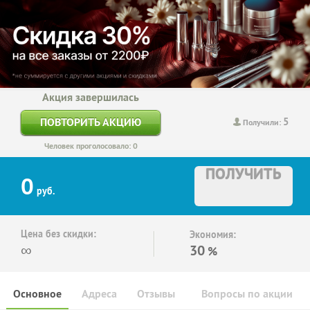
Акция завершилась
5
ПОВТОРИТЬ АКЦИЮ
Получили:
Человек проголосовало: 0
ПОЛУЧИТЬ
0
руб.
Цена без скидки:
Экономия:
∞
30
%
Основное
Адреса
Отзывы
Вопросы по акции