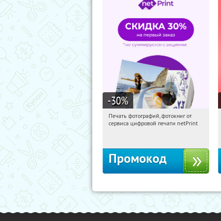
-30
%
Печать фотографий, фотокниг от
10:40:57
Получили:
4
сервиса цифровой печати netPrint
Россия
Промокод