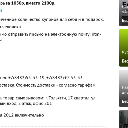
арь
за 1050р. вместо 2100р.
Ра
ов
«Э
ченное количество купонов для себя и в подарок.
Бе
 человека.
мо отправить письмо на электронную почту: ritm-
:
Кур
Бе
тел: +7(8482)53-33-19, +7(8482)39-53-33
тавка. Стоимость доставки - согласно тарифам
Ра
дне
ь товар самовывозом: г. Тольятти, 17 квартал, ул.
Бе
ый вход, 2 этаж, офис 201
ля 2012 включительно
Люб