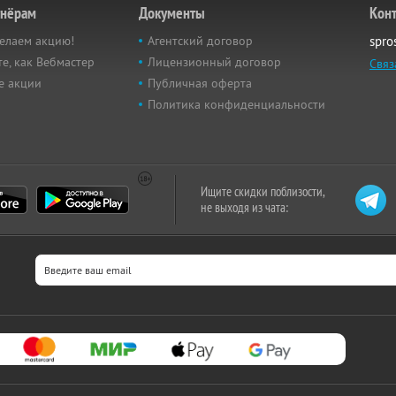
тнёрам
Документы
Кон
елаем акцию!
Агентский договор
spro
е, как Вебмастер
Лицензионный договор
Связ
е акции
Публичная оферта
Политика конфиденциальности
Ищите скидки поблизости,
не выходя из чата: