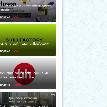
зличные курсы от онлайн-академии
дюсон»
сплатно
-5%
сы от онлайн-школы Skillfactory
сплатно
-5%
змещение вашей вакансии на 30
й на сайте HeadHunter
сплатно
-100%
ой трансфер от сервиса заказа