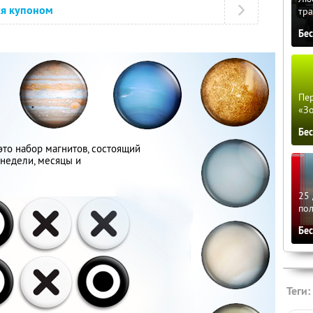
ся купоном
тра
Бе
Пер
«З
Бе
то набор магнитов, состоящий
 недели, месяцы и
25 
по
Бе
Теги: