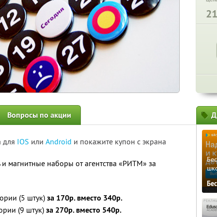
2
Вопросы по акции
Д
а для
IOS
или
Android
и покажите купон с экрана
Бе
и магнитные наборы от агентства «РИТМ» за
шк
Бе
ории (5 штук)
за 170р. вместо 340р.
ории (9 штук)
за 270р. вместо 540р.