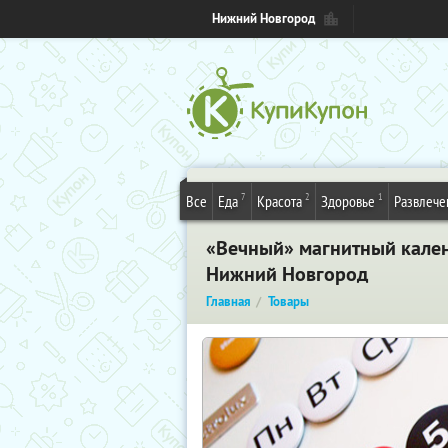
Нижний Новгород
7
2
1
Все
Еда
Красота
Здоровье
Развлече
«Вечный» магнитный кален
Нижний Новгород
Главная
Товары