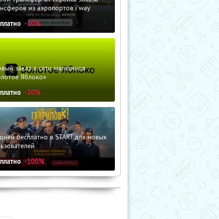
нсферов из аэропортов i'way
сплатно
-10%
вый заказ в сети магазинов
олотое Яблоко»
сплатно
-20%
дней бесплатно в START для новых
льзователей
сплатно
-100%