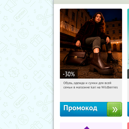
-30
%
Обувь, одежда и сумки для всей
10:40:57
Получили:
31
семьи в магазине kari на Wildberries
Россия
Промокод