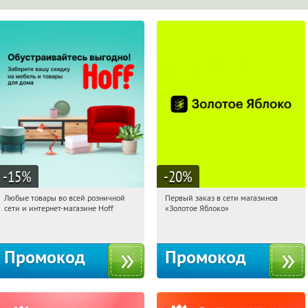
-15
%
-20
%
Любые товары во всей розничной
Первый заказ в сети магазинов
10:40:57
Получили:
83
10:40:57
Получи первым!
сети и интернет-магазине Hoff
«Золотое Яблоко»
Москва, 1-й Волоколамский проезд,
Россия
10с1
Промокод
Промокод