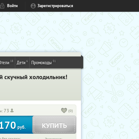
Войти
Зарегистрироваться
18
6
51
Отели
Дети
Промокоды
ой скучный холодильник!
73
(0)
и:
170
КУПИТЬ
руб.
 без скидки: