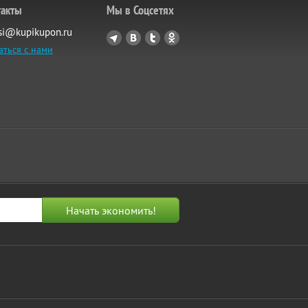
такты
Мы в Соцсетях
si@kupikupon.ru
аться с нами