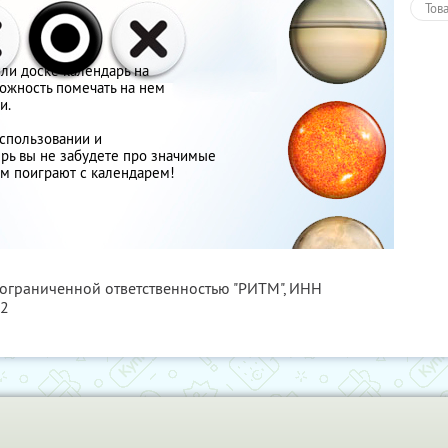
Тов
и доске календарь на
ожность помечать на нем
и.
спользовании и
рь вы не забудете про значимые
ем поиграют с календарем!
 ограниченной ответственностью "РИТМ",
ИНН
32