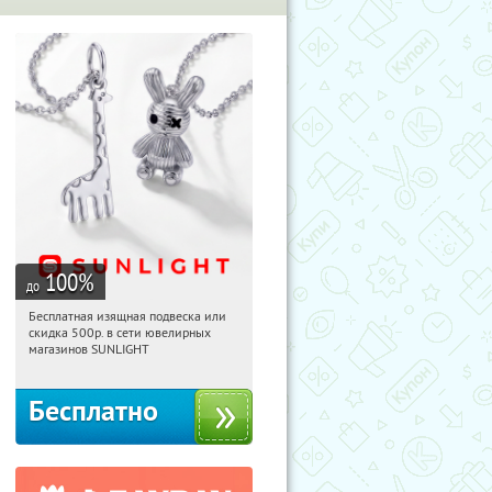
100
%
до
Бесплатная изящная подвеска или
10:40:57
Получили:
73
скидка 500р. в сети ювелирных
Россия
магазинов SUNLIGHT
Бесплатно