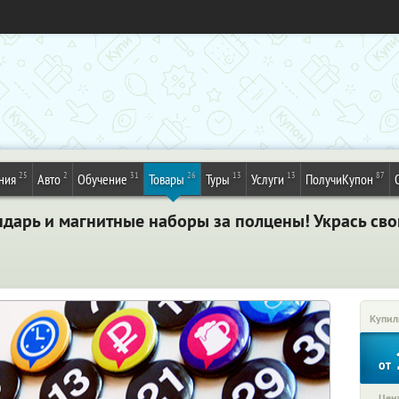
25
2
31
26
13
13
87
ния
Авто
Обучение
Товары
Туры
Услуги
ПолучиКупон
дарь и магнитные наборы за полцены! Укрась св
Купил
от
Цена