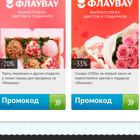
-20
%
-33
%
Торты, пирожные и другие сладости,
Скидка 1000р. на первый заказ на
10:40:57
Получили:
6
10:40:57
Получили:
18
а также товары для праздника на
маркетплейсе цветов и подарков
Россия
Россия
«Флаувау»
«Флаувау»
Промокод
Промокод