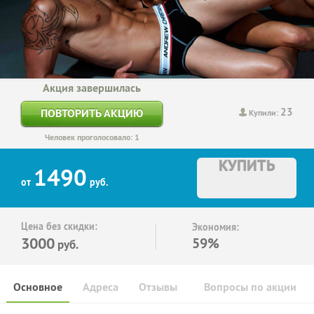
Акция завершилась
23
ПОВТОРИТЬ АКЦИЮ
Купили:
Человек проголосовало: 1
КУПИТЬ
1490
от
руб.
Цена без скидки:
Экономия:
3000
59%
руб.
Основное
Адреса
Отзывы
Вопросы по акции