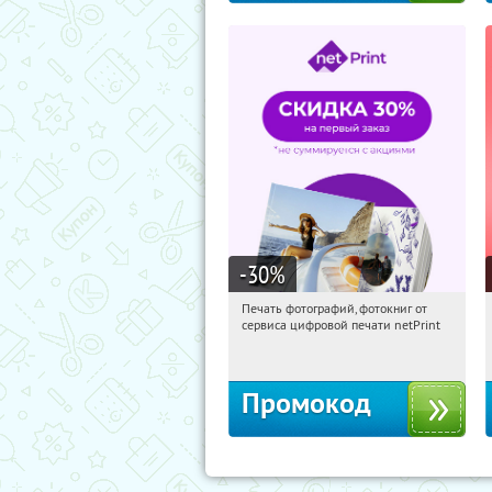
-30
%
Печать фотографий, фотокниг от
14:20:56
Получили:
4
сервиса цифровой печати netPrint
Россия
Промокод