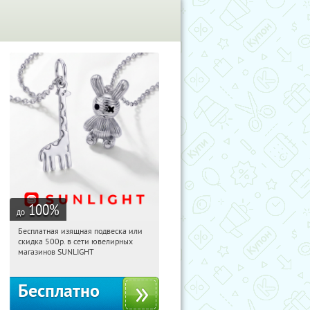
100
%
до
Бесплатная изящная подвеска или
14:20:56
Получили:
74
скидка 500р. в сети ювелирных
Россия
магазинов SUNLIGHT
Бесплатно