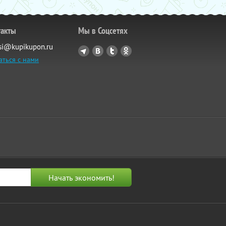
такты
Мы в Соцсетях
si@kupikupon.ru
аться с нами