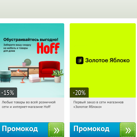
-15
%
-20
%
Любые товары во всей розничной
Первый заказ в сети магазинов
14:20:56
Получили:
83
14:20:56
Получи первым!
сети и интернет-магазине Hoff
«Золотое Яблоко»
Москва, 1-й Волоколамский проезд,
Россия
10с1
Промокод
Промокод