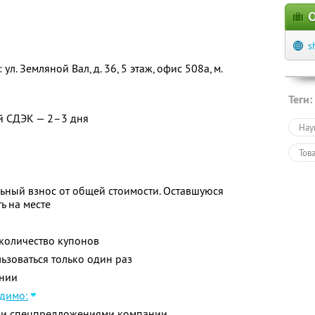
О
s
л. Земляной Вал, д. 36, 5 этаж, офис 508а, м.
Теги:
й СДЭК — 2–3 дня
Нау
Тов
ьный взнос от общей стоимости. Оставшуюся
ь на месте
количество купонов
зоваться только один раз
нии
димо:
ими спецпредложениями компании