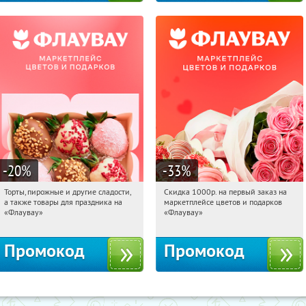
-20
%
-33
%
Торты, пирожные и другие сладости,
Скидка 1000р. на первый заказ на
14:20:56
Получили:
6
14:20:56
Получили:
18
а также товары для праздника на
маркетплейсе цветов и подарков
Россия
Россия
«Флаувау»
«Флаувау»
Промокод
Промокод