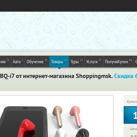
25
2
31
26
13
13
86
ния
Авто
Обучение
Товары
Туры
Услуги
ПолучиКупон
Q-i7 от интернет-магазина Shoppingmsk.
Скидка 
Купил
Цена