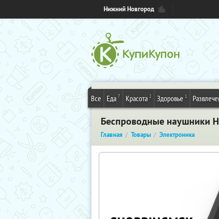
Нижний Новгород
7
2
1
Все
Еда
Красота
Здоровье
Развлече
Беспроводные наушники HB
Главная
Товары
Электроника