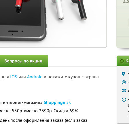
2
Вопросы по акции
К
а для
IOS
или
Android
и покажите купон с экрана
т интернет-магазина
Shoppingmsk
месте: 550р. вместо 2390р. Скидка 69%
день после оформления заказа (если заказ