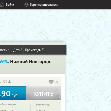
Войти
Зарегистрироваться
17
6
50
Отели
Дети
Промокоды
69%
. Нижний Новгород
53
(0)
и:
190
КУПИТЬ
руб.
 без скидки:
Экономия: