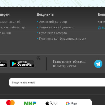
тнёрам
Документы
Кон
елаем акцию!
Агентский договор
spro
е, как Вебмастер
Лицензионный договор
Связ
е акции
Публичная оферта
Политика конфиденциальности
Ищите скидки поблизости,
не выходя из чата: