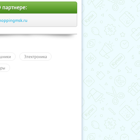
 партнере:
hoppingmsk.ru
шники
Электроника
ары