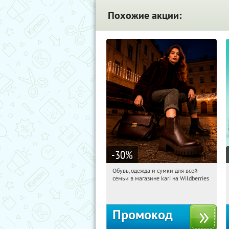
Похожие акции:
-30
%
Обувь, одежда и сумки для всей
14:20:56
Получили:
32
семьи в магазине kari на Wildberries
Россия
Промокод