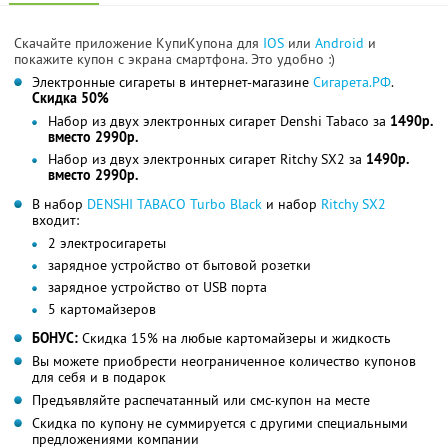
Скачайте приложение КупиКупона для
IOS
или
Android
и
покажите купон с экрана смартфона. Это удобно :)
Электронные сигареты в интернет-магазине
Сигарета.РФ
.
Скидка 50%
Набор из двух электронных сигарет Denshi Tabaco за
1490р.
вместо 2990р.
Набор из двух электронных сигарет Ritchy SX2 за
1490р.
вместо 2990р.
В набор
DENSHI TABACO Turbo Black
и набор
Ritchy SX2
входит:
2 электросигареты
зарядное устройство от бытовой розетки
зарядное устройство от USB порта
5 картомайзеров
БОНУС:
Скидка 15% на любые картомайзеры и жидкость
Вы можете приобрести неограниченное количество купонов
для себя и в подарок
Предъявляйте распечатанный или смс-купон на месте
Скидка по купону не суммируется с другими специальными
предложениями компании