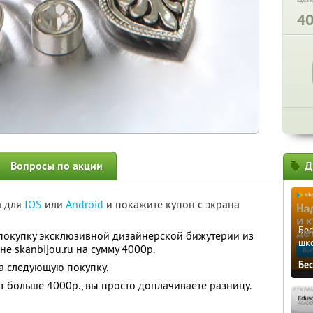
4
Вопросы по акции
Д
а для
IOS
или
Android
и покажите купон с экрана
Бе
покупку эксклюзивной дизайнерской бижутерии из
шк
е skanbijou.ru на сумму 4000р.
Бе
а следующую покупку.
т больше 4000р., вы просто доплачиваете разницу.