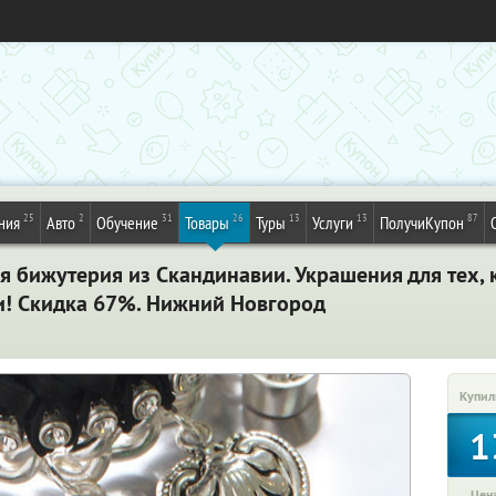
25
2
31
26
13
13
87
ния
Авто
Обучение
Товары
Туры
Услуги
ПолучиКупон
 бижутерия из Скандинавии. Украшения для тех, к
ни! Скидка 67%. Нижний Новгород
Купил
1
Цена