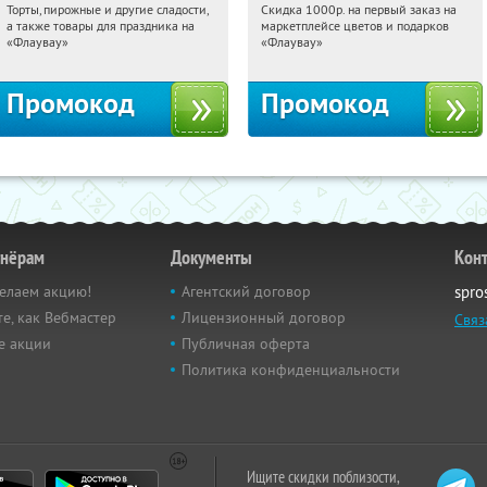
Торты, пирожные и другие сладости,
Скидка 1000р. на первый заказ на
22:34:18
Получили:
6
22:34:18
Получили:
18
а также товары для праздника на
маркетплейсе цветов и подарков
Россия
Россия
«Флаувау»
«Флаувау»
Промокод
Промокод
тнёрам
Документы
Кон
елаем акцию!
Агентский договор
spro
е, как Вебмастер
Лицензионный договор
Связ
е акции
Публичная оферта
Политика конфиденциальности
Ищите скидки поблизости,