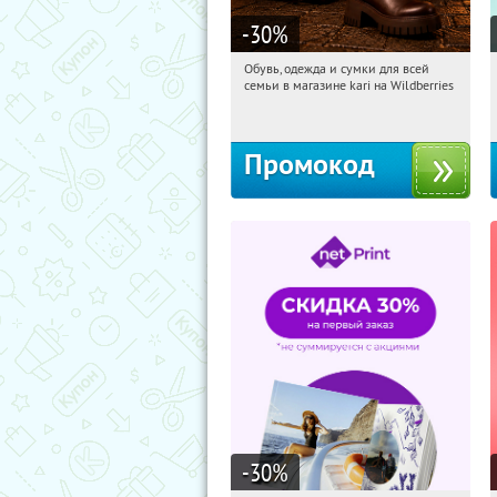
-30
%
Обувь, одежда и сумки для всей
22:34:18
Получили:
30
семьи в магазине kari на Wildberries
Россия
Промокод
-30
%