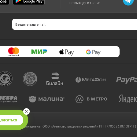
не выходя из чата:
писаться
 www.kupikupon.ru принадлежат OOO «Агентство цифровых решений» ИНН 7705523387, ОГРН