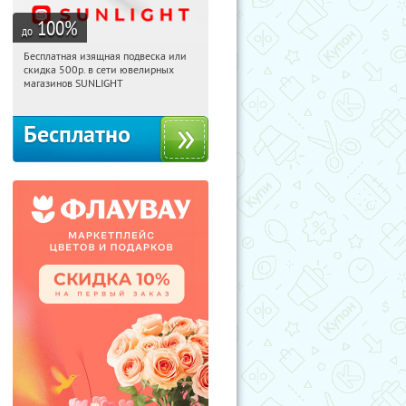
100
%
до
Бесплатная изящная подвеска или
22:34:18
Получили:
73
скидка 500р. в сети ювелирных
Россия
магазинов SUNLIGHT
Бесплатно