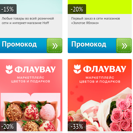
-15
%
-20
%
Любые товары во всей розничной
Первый заказ в сети магазинов
22:34:18
Получили:
83
22:34:18
Получи первым!
сети и интернет-магазине Hoff
«Золотое Яблоко»
Москва, 1-й Волоколамский проезд,
Россия
10с1
Промокод
Промокод
-20
%
-33
%