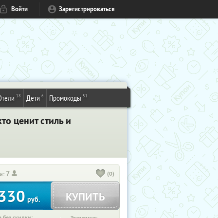
Войти
Зарегистрироваться
18
6
51
Отели
Дети
Промокоды
то ценит стиль и
7
(0)
и:
330
КУПИТЬ
руб.
 без скидки: