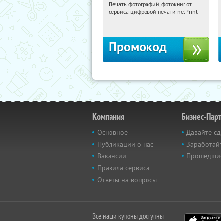
Печать фотографий, фотокниг от
22:34:18
Получили:
4
сервиса цифровой печати netPrint
Россия
Промокод
Компания
Бизнес-Пар
Основное
Давайте сд
Публикации о нас
Заработайт
Вакансии
Прошедши
Правила сервиса
Ответы на вопросы
Все наши купоны доступны