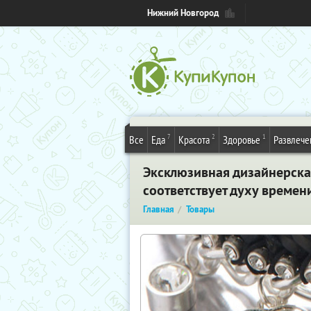
Нижний Новгород
7
2
1
Все
Еда
Красота
Здоровье
Развлече
Эксклюзивная дизайнерская
соответствует духу време
Главная
Товары