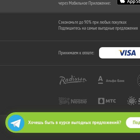
через Мобильное Приложение:
Сэкономьте до 90% при любых покупках
Подпишитесь на самые выгодные предложения
Принимаем к оплате:
Под
Хочешь быть в курсе выгодных предложений?
2010-2026 © КупиКупон. Все права защищены.
Все права на товарный знак "КупиКупон" и на сайт