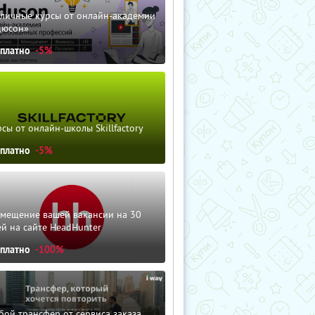
зличные курсы от онлайн-академии
дюсон»
сплатно
-5%
сы от онлайн-школы Skillfactory
сплатно
-5%
змещение вашей вакансии на 30
й на сайте HeadHunter
сплатно
-100%
ой трансфер от сервиса заказа