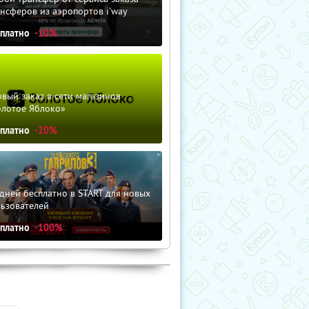
нсферов из аэропортов i'way
сплатно
-10%
вый заказ в сети магазинов
олотое Яблоко»
сплатно
-20%
дней бесплатно в START для новых
льзователей
сплатно
-100%