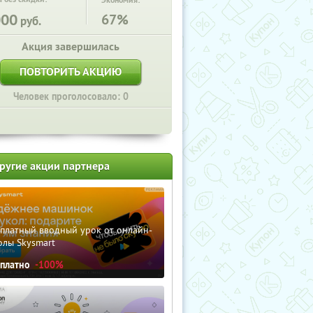
Экономия:
000
67%
руб.
Акция завершилась
ПОВТОРИТЬ АКЦИЮ
Человек проголосовало: 0
ругие акции партнера
сплатный вводный урок от онлайн-
олы Skysmart
сплатно
-100%