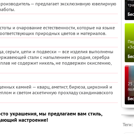
роизводитель — предлагает эксклюзивную ювелирную
тра
работы.
Бе
стоты и очарование естественности, которые на языке
оответствующих природных цветов и материалов.
Пер
«З
ца, серьги, цепи и подвески — все изделия выполнены
Бе
нержавеющей стали с напылением из родия, серебра
 Сплав не содержит никель, не подвержен окислению,
25 
енных камней — кварц, аметист, бирюза, цирконий и
по
еплом и светом аскетичную прохладу скандинавского
Бе
сто украшения, мы предлагаем вам стиль,
дающий настроение!
Теги: