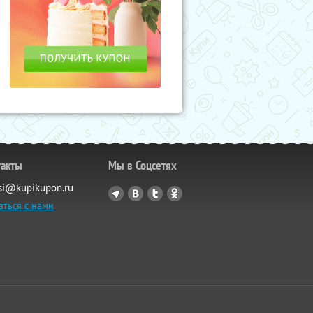
такты
Мы в Соцсетях
si@kupikupon.ru
аться с нами