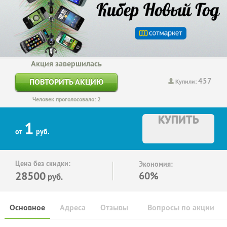
Акция завершилась
457
ПОВТОРИТЬ АКЦИЮ
Купили:
Человек проголосовало: 2
КУПИТЬ
1
от
руб.
Цена без скидки:
Экономия:
28500
60%
руб.
Основное
Адреса
Отзывы
Вопросы по акции