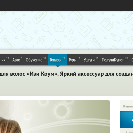
25
2
31
25
13
13
86
ния
Авто
Обучение
Товары
Туры
Услуги
ПолучиКупон
для волос «Изи Коум». Яркий аксессуар для созда
Купил
Цена