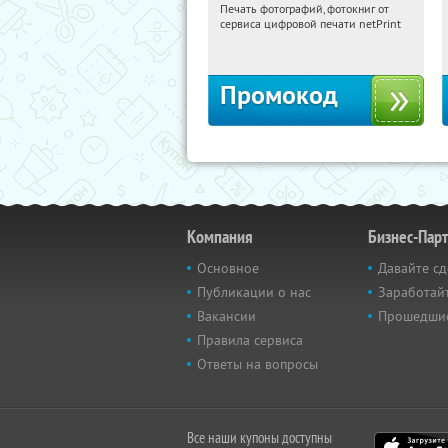
Печать фотографий, фотокниг от
13:33:51
Получили:
4
сервиса цифровой печати netPrint
Россия
Промокод
Компания
Бизнес-Пар
Основное
Давайте сд
Публикации о нас
Заработайт
Вакансии
Прошедши
Правила сервиса
Ответы на вопросы
Все наши купоны доступны