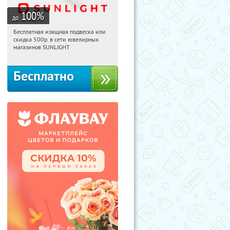
100
%
до
Бесплатная изящная подвеска или
13:33:51
Получили:
73
скидка 500р. в сети ювелирных
Россия
магазинов SUNLIGHT
Бесплатно