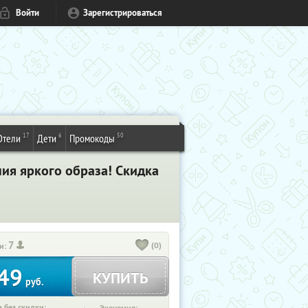
Войти
Зарегистрироваться
17
6
50
Отели
Дети
Промокоды
ния яркого образа! Скидка
7
(0)
и:
49
КУПИТЬ
руб.
 без скидки: