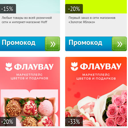
-15
%
-20
%
Любые товары во всей розничной
Первый заказ в сети магазинов
13:33:51
Получили:
83
13:33:51
Получи первым!
сети и интернет-магазине Hoff
«Золотое Яблоко»
Москва, 1-й Волоколамский проезд,
Россия
10с1
Промокод
Промокод
-20
%
-33
%