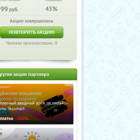
Экономия:
699
45%
руб.
Акция завершилась
ПОВТОРИТЬ АКЦИЮ
Человек проголосовало: 0
ругие акции партнера
сплатный вводный урок от онлайн-
олы Skysmart
сплатно
-100%