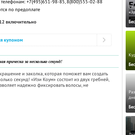
 телефонам: +7(495)651-98-85, 8(800)555-02-88
Ра
ются по предоплате
«Э
012 включительно
Бе
ся купоном
Кур
ая прическа за несколько секунд!
Бе
крашение и заколка, которая поможет вам создать
олько секунд! «Изи Коум» состоит из двух гребней,
зволяет надежно фиксировать волосы, не
Ра
дне
Бе
Люб