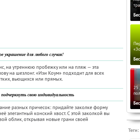
тра
Бе
Пер
«З
е украшение для любого случая!
Бе
ис, на утреннюю пробежку или на пляж — эта
ову на шезлонг. «Изи Коум» подходит для всех
отких, вьющихся или прямых.
25 
по
подчеркнуть свою индивидуальность
Бе
дание разных причесок: придайте заколке форму
её элегантный конский хвост. С этой заколкой вы
вой облик, открывая новые грани своей
Теги: