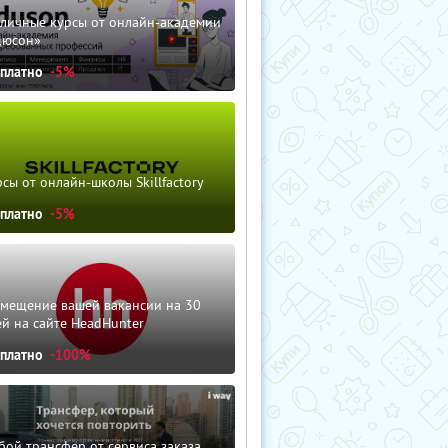
зличные курсы от онлайн-академии
дюсон»
сплатно
-5%
сы от онлайн-школы Skillfactory
сплатно
-5%
змещение вашей вакансии на 30
й на сайте HeadHunter
сплатно
-100%
ой трансфер от сервиса заказа