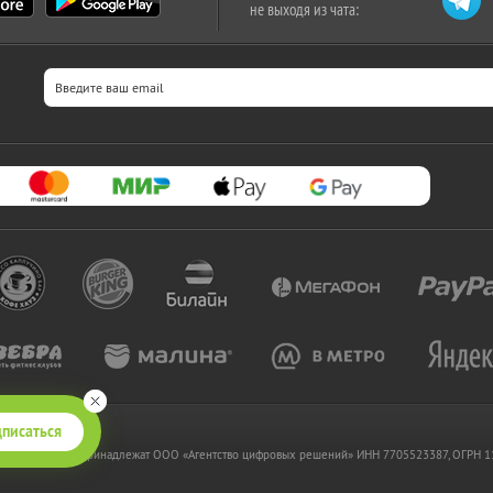
не выходя из чата:
писаться
 www.kupikupon.ru принадлежат OOO «Агентство цифровых решений» ИНН 7705523387, ОГРН