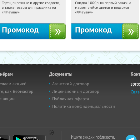
Торты, пирожные и другие сладости,
Скидка 1000р. на первый заказ на
13:33:51
Получили:
6
13:33:51
Получили:
18
а также товары для праздника на
маркетплейсе цветов и подарков
Россия
Россия
«Флаувау»
«Флаувау»
Промокод
Промокод
тнёрам
Документы
Кон
елаем акцию!
Агентский договор
spro
е, как Вебмастер
Лицензионный договор
Связ
е акции
Публичная оферта
Политика конфиденциальности
Ищите скидки поблизости,