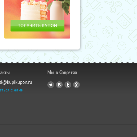
такты
Мы в Соцсетях
si@kupikupon.ru
аться с нами