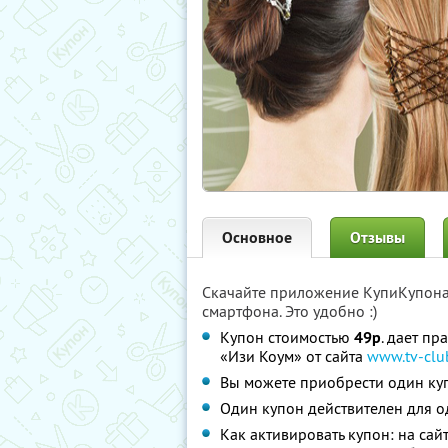
Основное
Отзывы
Скачайте приложение КупиКупон
смартфона. Это удобно :)
Купон стоимостью
49р
. дает п
«Изи Коум» от сайта
www.tv-clu
Вы можете приобрести один куп
Один купон действителен для о
Как активировать купон: на сай