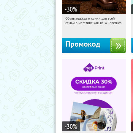
-30
%
Обувь, одежда и сумки для всей
13:33:51
Получили:
1
семьи в магазине kari на Wildberries
Россия
Промокод
-30
%