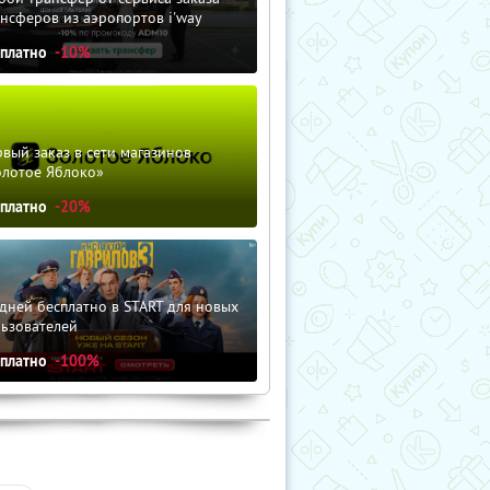
нсферов из аэропортов i'way
сплатно
-10%
вый заказ в сети магазинов
олотое Яблоко»
сплатно
-20%
дней бесплатно в START для новых
льзователей
сплатно
-100%