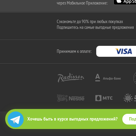
через Мобильное Приложение:
Сэкономьте до 90% при любых покупках
Подпишитесь на самые выгодные предложения
Принимаем к оплате:
Под
Хочешь быть в курсе выгодных предложений?
2010-2026 © КупиКупон. Все права защищены.
Все права на товарный знак "КупиКупон" и на сайт