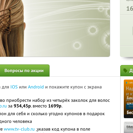
1
Вопросы по акции
Д
а для
IOS
или
Android
и покажите купон с экрана
Бе
раво приобрести набор из четырёх заколок для волос
шк
b.ru
за
934,45р
. вместо
1699р
.
Бе
он для себя и сколько угодно купонов в подарок
дного человека
те
www.tv-club.ru
,указав код купона в поле