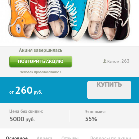
Акция завершилась
263
ПОВТОРИТЬ АКЦИЮ
Купили:
Человек проголосовало: 1
КУПИТЬ
260
от
руб.
Цена без скидки:
Экономия:
5000
55%
руб.
Основное
Адреса
Отзывы
Вопросы по акции