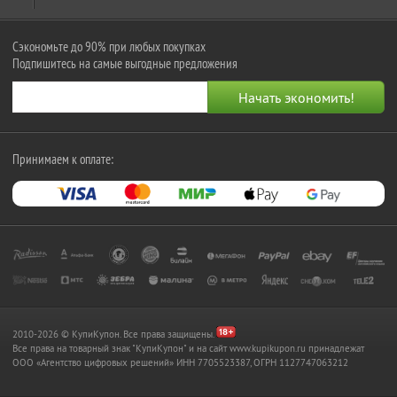
Сэкономьте до 90% при любых покупках
Подпишитесь на самые выгодные предложения
Принимаем к оплате:
2010-2026 © КупиКупон. Все права защищены.
Все права на товарный знак "КупиКупон" и на сайт www.kupikupon.ru принадлежат
OOO «Агентство цифровых решений» ИНН 7705523387, ОГРН 1127747063212