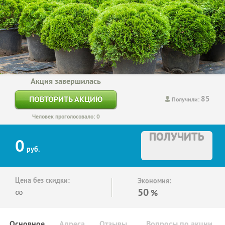
Акция завершилась
85
ПОВТОРИТЬ АКЦИЮ
Получили:
Человек проголосовало: 0
ПОЛУЧИТЬ
0
руб.
Цена без скидки:
Экономия:
∞
50
%
Основное
Адреса
Отзывы
Вопросы по акции