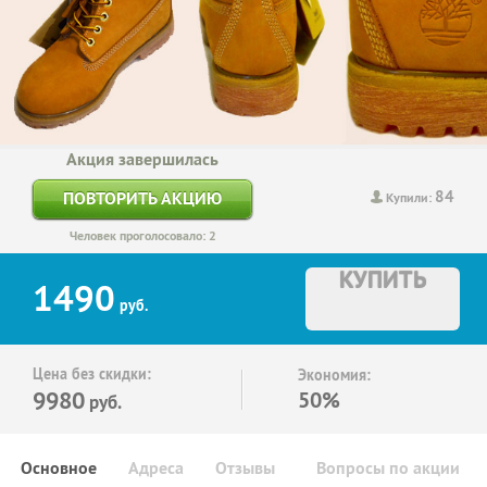
Акция завершилась
84
ПОВТОРИТЬ АКЦИЮ
Купили:
Человек проголосовало: 2
КУПИТЬ
1490
руб.
Цена без скидки:
Экономия:
9980
50%
руб.
Основное
Адреса
Отзывы
Вопросы по акции