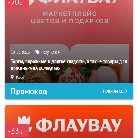
-20
%
03:26:25
Получили:
6
Торты, пирожные и другие сладости, а также товары для
праздника на «Флаувау»
Россия
Промокод
ПОДРОБНЕЕ
-33
%