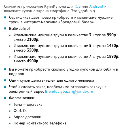
Скачайте приложение КупиКупона для
IOS
или
Android
и
покажите купон с экрана смартфона. Это удобно :)
Сертификат дает право приобрести итальянские мужские
трусы в интернет-магазине «Брендовый базар»
Выбирайте!
Итальянские мужские трусы в количестве
3
штук за
990р
.
вместо
2100р
.
Итальянские мужские трусы в количестве
5
штук за
1450р
.
вместо
3500р
.
Итальянские мужские трусы в количестве
7
штук за
1890р
.
вместо
4900р
.
Вы можете приобрести сколько угодно купонов для себя и в
подарок
Один купон действителен для одного человека
Чтобы сделать заказ, необходимо отправить заявку на
электронный адрес
Brendoviybazar@yandex.ru
Форма заявки:
Тема — доставка
Ф. И. О.
Адрес доставки
Номер контактного телефона