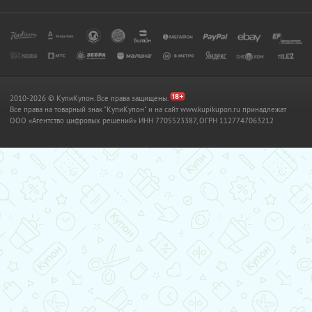
2010-2026 © КупиКупон. Все права защищены.
Все права на товарный знак "КупиКупон" и на сайт www.kupikupon.ru принадлежат
OOO «Агентство цифровых решений» ИНН 7705523387, ОГРН 1127747063212