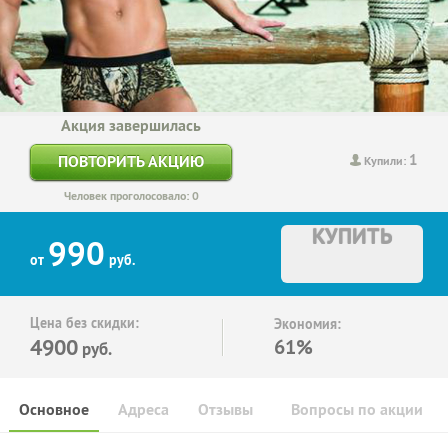
Акция завершилась
1
ПОВТОРИТЬ АКЦИЮ
Купили:
Человек проголосовало: 0
КУПИТЬ
990
от
руб.
Цена без скидки:
Экономия:
4900
61%
руб.
Основное
Адреса
Отзывы
Вопросы по акции