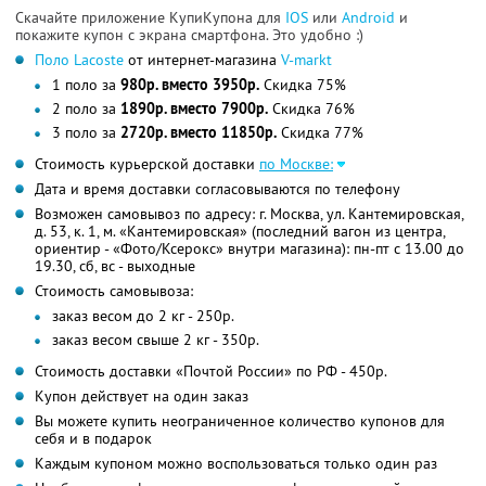
Скачайте приложение КупиКупона для
IOS
или
Android
и
покажите купон с экрана смартфона. Это удобно :)
Поло Lacoste
от интернет-магазина
V-markt
1 поло за
980р. вместо 3950р.
Скидка 75%
2 поло за
1890р. вместо 7900р.
Скидка 76%
3 поло за
2720р. вместо 11850р.
Скидка 77%
Стоимость курьерской доставки
по Москве:
Дата и время доставки согласовываются по телефону
Возможен самовывоз по адресу: г. Москва, ул. Кантемировская,
д. 53, к. 1, м. «Кантемировская» (последний вагон из центра,
ориентир - «Фото/Ксерокс» внутри магазина): пн-пт с 13.00 до
19.30, сб, вс - выходные
Стоимость самовывоза:
заказ весом до 2 кг - 250р.
заказ весом свыше 2 кг - 350р.
Стоимость доставки «Почтой России» по РФ - 450р.
Купон действует на один заказ
Вы можете купить неограниченное количество купонов для
себя и в подарок
Каждым купоном можно воспользоваться только один раз