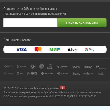
Сэкономьте до 90% при любых покупках
Подпишитесь на самые выгодные предложения
Принимаем к оплате:
2010-2026 © КупиКупон. Все права защищены.
Все права на товарный знак "КупиКупон" и на сайт www.kupikupon.ru принадлежат
OOO «Агентство цифровых решений» ИНН 7705523387, ОГРН 1127747063212