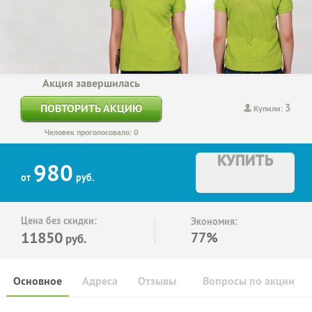
Акция завершилась
3
ПОВТОРИТЬ АКЦИЮ
Купили:
Человек проголосовало: 0
КУПИТЬ
980
от
руб.
Цена без скидки:
Экономия:
11850
77%
руб.
Основное
Адреса
Отзывы
Вопросы по акции