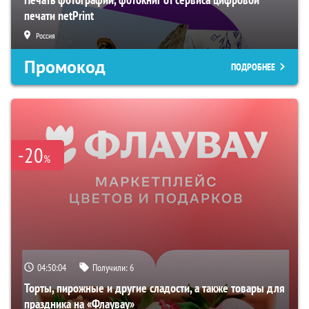
печати netPrint
Россия
Промокод
ПОДРОБНЕЕ
-20
%
04:50:03
Получили:
6
Торты, пирожные и другие сладости, а также товары для
праздника на «Флаувау»