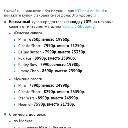
Скачайте приложение КупиКупона для
IOS
или
Android
и
покажите купон с экрана смартфона. Это удобно :)
Бесплатный
купон предоставляет
скидку 70%
на меховые
сапоги от интернет-магазина
Valencia-Shopping
Женские сапоги
Mini -
6850р. вместо 19960р.
Classic Short -
7990р. вместо 21250р.
Bailey Button -
7990р. вместо 23350р.
Fox Fur -
8990р. вместо 25990р.
Bailey Bow -
7990р. вместо 19980р.
Jimmy Choo -
8590р. вместо 25900р.
Мужские сапоги
Mini -
7890р. вместо 24990р.
Classic Short -
8290р. вместо 23390р.
Star Wars -
8999р. вместо 24990р.
Neumel-
7590р. вместо 21710р.
Стоимость доставки:
по Москве:
в пределах МКАД - бесплатно