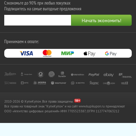
Сэкономьте до 90% при любых покупках
Подпишитесь на самые выгодные предложения
Принимаем к оплате:
2010-2026 © КупиКупон. Все права защищены.
Все права на товарный знак "КупиКупон" и на сайт www.kupikupon.ru принадлежат
OOO «Агентство цифровых решений» ИНН 7705523387, ОГРН 1127747063212