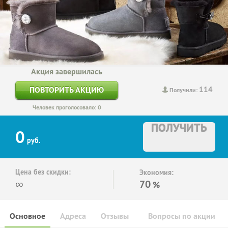
Акция завершилась
114
ПОВТОРИТЬ АКЦИЮ
Получили:
Человек проголосовало: 0
ПОЛУЧИТЬ
0
руб.
Цена без скидки:
Экономия:
∞
70
%
Основное
Адреса
Отзывы
Вопросы по акции