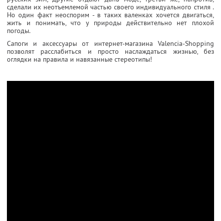
сделали их неотъемлемой частью своего индивидуального стиля
.
Но один факт неоспорим - в таких валенках хочется двигаться,
жить и понимать, что у природы действительно нет плохой
погоды.
Сапоги
и аксессуары от
интернет-магазина Valencia-Shopping
позволят расслабиться и просто наслаждаться жизнью, без
оглядки на правила и навязанные стереотипы!