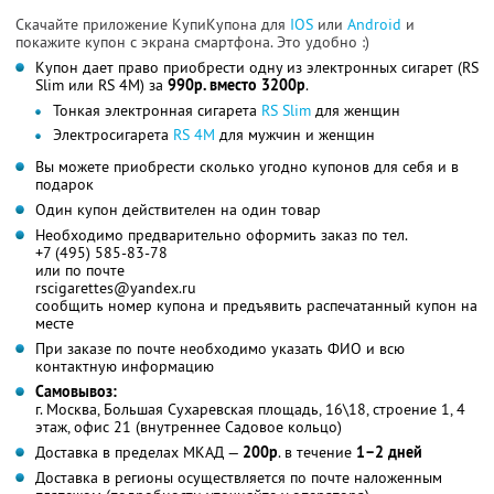
Скачайте приложение КупиКупона для
IOS
или
Android
и
покажите купон с экрана смартфона. Это удобно :)
Купон дает право приобрести одну из электронных сигарет (RS
Slim или RS 4M) за
990р. вместо 3200р
.
Тонкая электронная сигарета
RS Slim
для женщин
Электросигарета
RS 4M
для мужчин и женщин
Вы можете приобрести сколько угодно купонов для себя и в
подарок
Один купон действителен на один товар
Необходимо предварительно оформить заказ по тел.
+7 (495) 585-83-78
или по почте
rscigarettes@yandex.ru
сообщить номер купона и предъявить распечатанный купон на
месте
При заказе по почте необходимо указать ФИО и всю
контактную информацию
Самовывоз:
г. Москва, Большая Сухаревская площадь, 16\18, строение 1, 4
этаж, офис 21 (внутреннее Садовое кольцо)
Доставка в пределах МКАД —
200р
. в течение
1–2 дней
Доставка в регионы осуществляется по почте наложенным