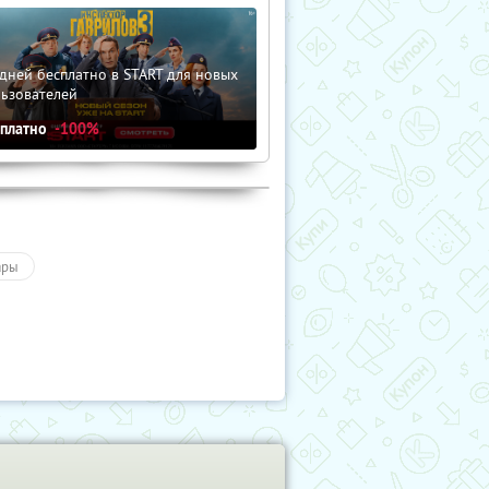
дней бесплатно в START для новых
льзователей
сплатно
-100%
ары