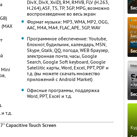
DivX, DivX, XviD), RM, RMVB, FLV (H.263,
а
H.264), ASF, TS, TP, 3GP, MPG, возможно
Бе
воспроизведение во весь экран
 GB)
Формат музыки: MP3, WMA, MP2, OGG,
d (MAX
AAC, M4A, MA4, FLAC, APE, 3GP, WAV
Бе
Программное обеспечение: Youtube,
ет
шк
блокнот, будильник, календарь, MSN,
Skype, Gtalk, QQ, погода, WEB браузер,
Бе
ей
электронная почта, часы, Google
Search, Google Soft keyboard, Google
Satellitic карты, Word, Excel, PPT, PDF и
 Mini
т.д. (вы можете скачать множество
ов,
Ра
приложений с Android Market)
«Э
Офисные программы, поддержка
Бе
Word, PPT, Excel и т.д.
д.
и т.д.
Capacitive Touch Screen
Кур