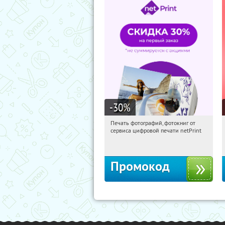
-30
%
Печать фотографий, фотокниг от
10:40:51
Получили:
4
сервиса цифровой печати netPrint
Россия
Промокод