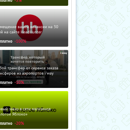
сплатно
-5%
змещение вашей вакансии на 30
й на сайте HeadHunter
сплатно
-100%
ой трансфер от сервиса заказа
нсферов из аэропортов i'way
сплатно
-10%
вый заказ в сети магазинов
олотое Яблоко»
сплатно
-20%