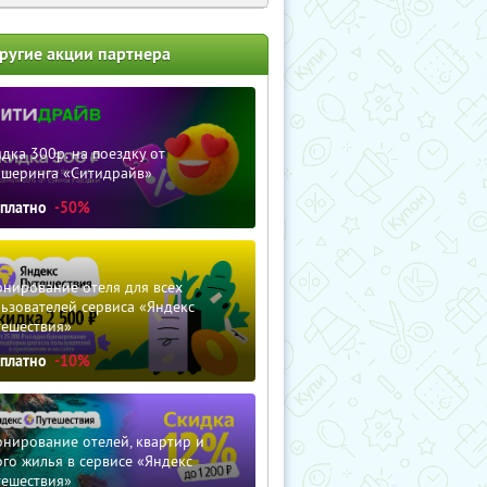
ругие акции партнера
дка 300р. на поездку от
ршеринга «Ситидрайв»
сплатно
-50%
нирование отеля для всех
ьзователей сервиса «Яндекс
тешествия»
сплатно
-10%
нирование отелей, квартир и
го жилья в сервисе «Яндекс
тешествия»