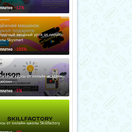
сплатно
-12%
сплатный вводный урок от онлайн-
олы Skysmart
сплатно
-100%
зличные курсы от онлайн-академии
дюсон»
сплатно
-5%
сы от онлайн-школы Skillfactory