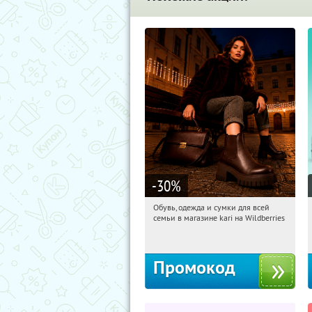
-30
%
Обувь, одежда и сумки для всей
10:40:51
Получили:
32
семьи в магазине kari на Wildberries
Россия
Промокод