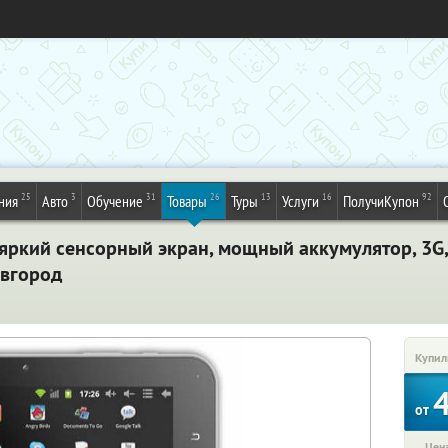
25
3
31
26
13
16
92
ния
Авто
Обучение
Товары
Туры
Услуги
ПолучиКупон
ркий сенсорный экран, мощный аккумулятор, 3G, W
овгород
Купил
от
Цена