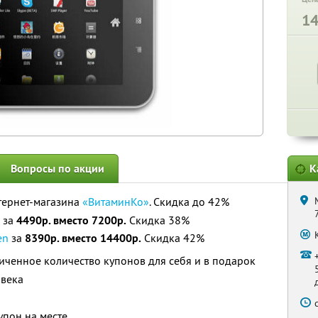
1
Вопросы по акции
К
тернет-магазина
«ВитаминКо»
. Скидка до 42%
за
4490р. вместо 7200р.
Скидка 38%
en
за
8390р. вместо 14400р.
Скидка 42%
ченное количество купонов для себя и в подарок
овека
упон на месте