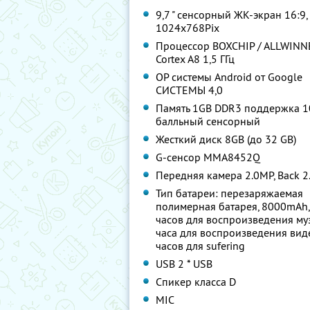
9,7 " сенсорный ЖК-экран 16:9,
1024x768Pix
Процессор BOXCHIP / ALLWINN
Cortex A8 1,5 ГГц
OP системы Android от Google
СИСТЕМЫ 4,0
Память 1GB DDR3 поддержка 1
балльный сенсорный
Жесткий диск 8GB (до 32 GB)
G-сенсор MMA8452Q
Передняя камера 2.0MP, Back 
Тип батареи: перезаряжаемая
полимерная батарея, 8000mAh,
часов для воспроизведения му
часа для воспроизведения виде
часов для sufering
USB 2 * USB
Спикер класса D
MIC