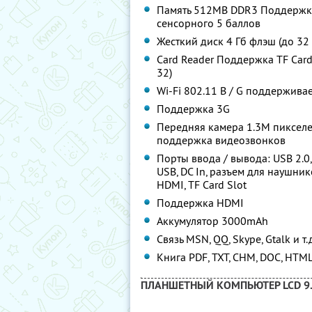
Память 512MB DDR3 Поддержк
сенсорного 5 баллов
Жесткий диск 4 Гб флэш (до 32
Card Reader Поддержка TF Car
32)
Wi-Fi 802.11 B / G поддержива
Поддержка 3G
Передняя камера 1.3M пиксел
поддержка видеозвонков
Порты ввода / вывода: USB 2.0,
USB, DC In, разъем для наушник
HDMI, TF Card Slot
Поддержка HDMI
Аккумулятор 3000mAh
Связь MSN, QQ, Skype, Gtalk и т.
Книга PDF, TXT, CHM, DOC, HTML 
ПЛАНШЕТНЫЙ КОМПЬЮТЕР LCD 9.7" 