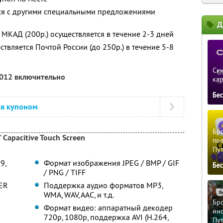
тся с другими специальными предложениями
Д
МКАД (200р.) осуществляется в течение 2-3 дней
ствляется Почтой России (до 250р.) в течение 5-8
Ски
2012 включительно
ка
Бе
ся купоном
Бро
pacitive Touch Screen
пол
Пу
9,
Формат изображения JPEG / BMP / GIF
Бе
/ PNG / TIFF
ER
Поддержка аудио форматов MP3,
WMA, WAV, AAC, и т.д.
Бро
Формат видео: аппаратный декодер
ино
720p, 1080p, поддержка AVI (H.264,
Пу