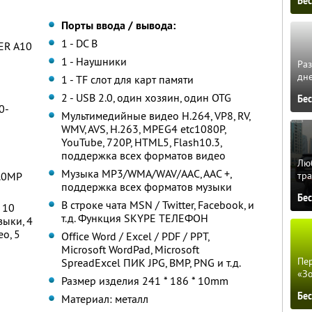
Бе
Порты ввода / вывода:
1 - DC В
ER A10
1 - Наушники
Ра
дне
1 - TF слот для карт памяти
2 - USB 2.0, один хозяин, один OTG
Бе
0-
Мультимедийные видео H.264, VP8, RV,
WMV, AVS, H.263, MPEG4 etc1080P,
YouTube, 720P, HTML5, Flash10.3,
поддержка всех форматов видео
Люб
Музыка MP3/WMA/WAV/AAC, AAC +,
тра
2.0MP
поддержка всех форматов музыки
Бе
В строке чата MSN / Twitter, Facebook, и
 10
т.д. Функция SKYPE ТЕЛЕФОН
зыки, 4
о, 5
Office Word / Excel / PDF / PPT,
Microsoft WordPad, Microsoft
Пер
SpreadExcel ПИК JPG, BMP, PNG и т.д.
«З
Размер изделия 241 * 186 * 10mm
Бе
Материал: металл