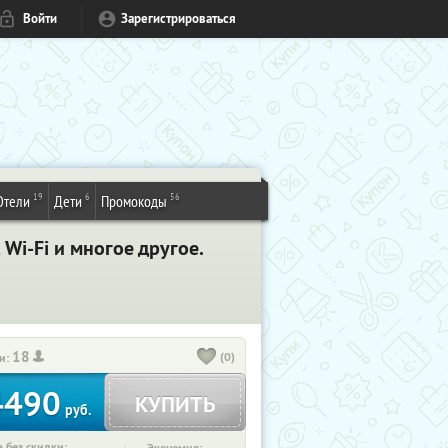
Войти
Зарегистрироваться
19
6
56
Отели
Дети
Промокоды
i-Fi и многое другое.
18
(0)
и:
4490
КУПИТЬ
руб.
 без скидки: