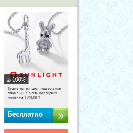
100
%
до
Бесплатная изящная подвеска или
10:40:51
Получили:
74
скидка 500р. в сети ювелирных
Россия
магазинов SUNLIGHT
Бесплатно