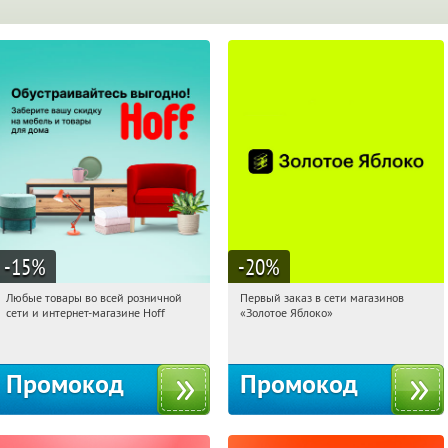
-15
%
-20
%
Любые товары во всей розничной
Первый заказ в сети магазинов
10:40:51
Получили:
83
10:40:51
Получи первым!
сети и интернет-магазине Hoff
«Золотое Яблоко»
Москва, 1-й Волоколамский проезд,
Россия
10с1
Промокод
Промокод