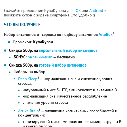
Скачайте приложение КупиКупона для
IOS
или
Android
и
покажите купон с экрана смартфона. Это удобно :)
ЧТО ВЫ ПОЛУЧИТЕ
1
Набор витаминов от сервиса по подбору витаминов
VitoBox
Промокод:
КупиКупон
Скидка 500р. на
персональный набор витаминов
БОНУС:
онлайн-чекап
— бесплатно
Скидка 500р. на
готовый набор витаминов
Наборы на выбор:
2
Deep Sleep
— нормализация сна и снижение уровня
стресса:
натуральный микс 5-HTP, аминокислот и витамина B
нормализация сна, качественное расслабление
снижение уровня стресса
3
Active Brain
— улучшение когнитивных способностей и
концентрации:
тонизирующий микс аминокислот, витаминов группы B
и гинкго билоба