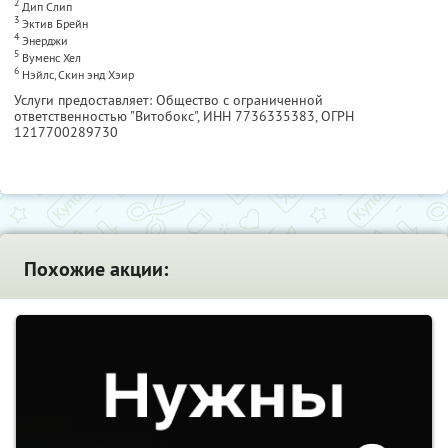
2
Дип Слип
3
Эктив Брейн
4
Энерджи
5
Вуменс Хел
6
Нэйлс, Скин энд Хэир
Услуги предоставляет: Общество с ограниченной
ответственностью "Витобокс",
ИНН 7736335383
, ОГРН
1217700289730
Похожие акции: