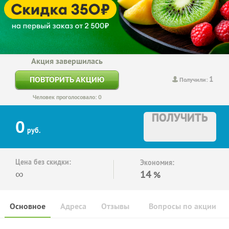
Акция завершилась
1
ПОВТОРИТЬ АКЦИЮ
Получили:
Человек проголосовало: 0
ПОЛУЧИТЬ
0
руб.
Цена без скидки:
Экономия:
∞
14
%
Основное
Адреса
Отзывы
Вопросы по акции