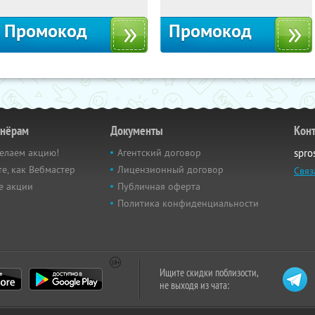
Промокод
Промокод
тнёрам
Документы
Кон
елаем акцию!
Агентский договор
spro
е, как Вебмастер
Лицензионный договор
Связ
е акции
Публичная оферта
Политика конфиденциальности
Ищите скидки поблизости,
не выходя из чата: