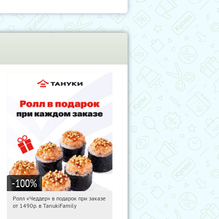
-100
%
Ролл «Чеддер» в подарок при заказе
05:33:00
Получили:
108
от 1490р. в TanukiFamily
Россия