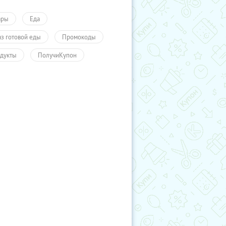
ары
Еда
аз готовой еды
Промокоды
дукты
ПолучиКупон