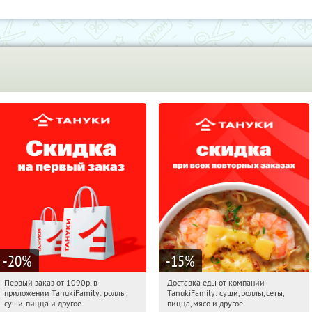
-20
%
-15
%
Первый заказ от 1090р. в
Доставка еды от компании
05:33:00
Получили:
256
05:33:00
Получили:
88
приложении TanukiFamily: роллы,
TanukiFamily: суши, роллы, сеты,
Россия
Россия
суши, пицца и другое
пицца, мясо и другое