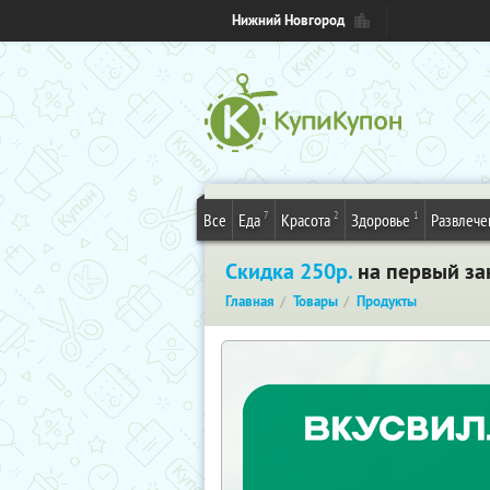
Нижний Новгород
7
2
1
Все
Еда
Красота
Здоровье
Развлече
Скидка 250р.
на первый за
Главная
Товары
Продукты