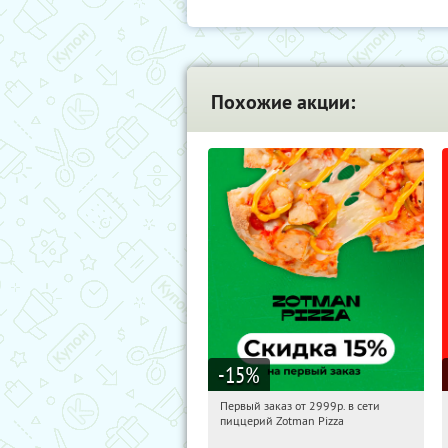
Похожие акции:
-15
%
Первый заказ от 2999р. в сети
05:33:00
Получили:
43
пиццерий Zotman Pizza
Россия