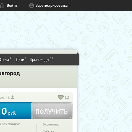
Войти
Зарегистрироваться
17
6
50
Отели
Дети
Промокоды
овгород
3
(1)
или:
0
ПОЛУЧИТЬ
руб.
 без скидки:
Экономия: