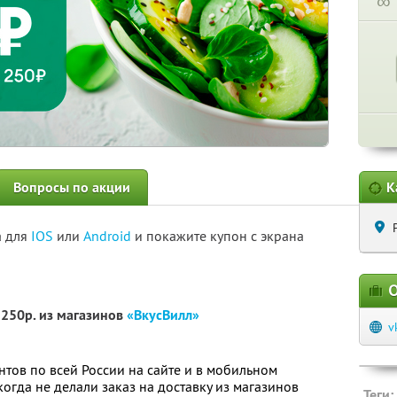
∞
Вопросы по акции
К
а для
IOS
или
Android
и покажите купон с экрана
О
1250р. из магазинов
«ВкусВилл»
v
нтов по всей России на сайте и в мобильном
огда не делали заказ на доставку из магазинов
Теги: