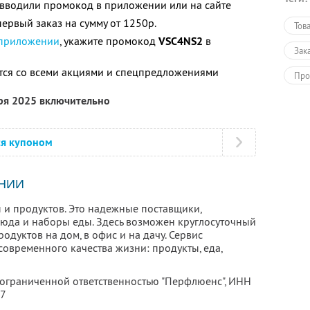
е вводили промокод в приложении или на сайте
ервый заказ на сумму от 1250р.
Тов
 приложении
, укажите промокод
VSC4NS2
в
Зак
тся со всеми акциями и спецпредложениями
Про
бря 2025 включительно
ся купоном
НИИ
 и продуктов. Это надежные поставщики,
люда и наборы еды. Здесь возможен круглосуточный
родуктов на дом, в офис и на дачу. Сервис
овременного качества жизни: продукты, еда,
 ограниченной ответственностью "Перфлюенс",
ИНН
57