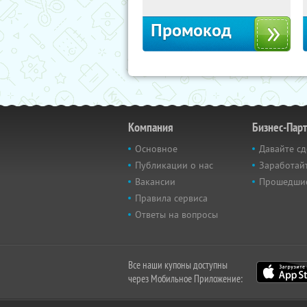
Промокод
Компания
Бизнес-Пар
Основное
Давайте сд
Публикации о нас
Заработайт
Вакансии
Прошедши
Правила сервиса
Ответы на вопросы
Все наши купоны доступны
через Мобильное Приложение: