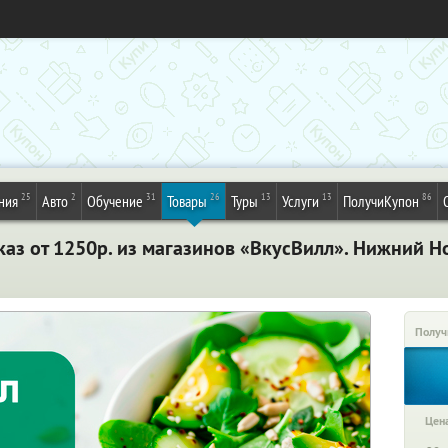
25
2
31
26
13
13
86
ния
Авто
Обучение
Товары
Туры
Услуги
ПолучиКупон
каз от 1250р. из магазинов «ВкусВилл». Нижний Н
Получ
Цена