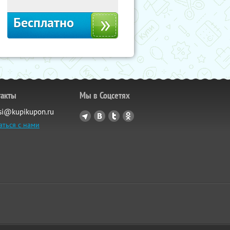
Бесплатно
такты
Мы в Соцсетях
si@kupikupon.ru
аться с нами