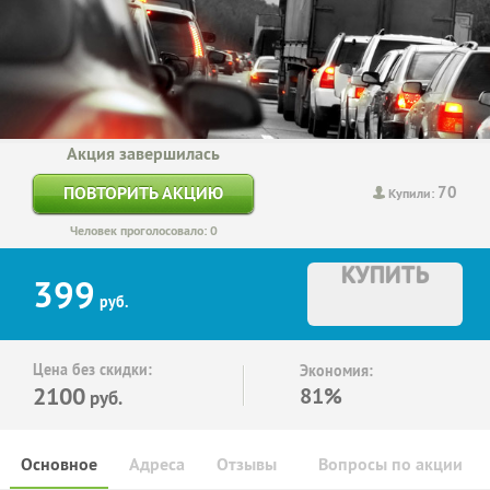
Акция завершилась
70
ПОВТОРИТЬ АКЦИЮ
Купили:
Человек проголосовало: 0
КУПИТЬ
399
руб.
Цена без скидки:
Экономия:
2100
81%
руб.
Основное
Адреса
Отзывы
Вопросы по акции