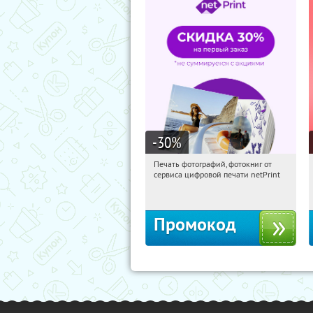
-30
%
Печать фотографий, фотокниг от
11:24:06
Получили:
4
сервиса цифровой печати netPrint
Россия
Промокод