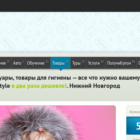
25
2
31
25
13
13
86
ния
Авто
Обучение
Товары
Туры
Услуги
ПолучиКупон
уары, товары для гигиены — все что нужно вашему 
tyle
в два раза дешевле!
. Нижний Новгород
Купил
Цена