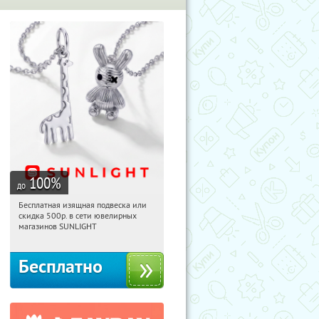
100
%
до
Бесплатная изящная подвеска или
11:24:06
Получили:
73
скидка 500р. в сети ювелирных
Россия
магазинов SUNLIGHT
Бесплатно