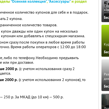
азделы
"Осенняя коллекция"
,
"Аксессуары"
и раздел
Ра
«Э
ченное количество купонов для себя и в подарок.
Бе
ать 2 купона.
граниченное количество товаров.
 купон дважды или один купон на несколько
 купонам или добавлять к спецскидкам магазина.
оном сразу после покупки в любое время работы
Кур
точно. Время работы операторов с 12:00 до 18:00
Бе
те, либо по телефону. Необходимо предъявить
е или при доставке.
ше 2000 р.
(с учетом использования сразу 2
щается.
Ра
дне
е 2000 р.
(с учетом использования 2 купонов), то
Бе
— 250 р. За МКАД (до 10 км) — 500 р.
Люб