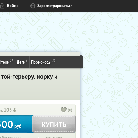
Войти
Зарегистрироваться
17
6
50
Отели
Дети
Промокоды
той-терьеру, йорку и
105
(0)
и:
500
КУПИТЬ
руб.
 без скидки: