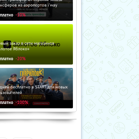
нсферов из аэропортов i'way
сплатно
-10%
вый заказ в сети магазинов
олотое Яблоко»
сплатно
-20%
дней бесплатно в START для новых
льзователей
сплатно
-100%