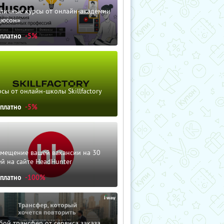
зличные курсы от онлайн-академии
дюсон»
сплатно
-5%
сы от онлайн-школы Skillfactory
сплатно
-5%
змещение вашей вакансии на 30
й на сайте HeadHunter
сплатно
-100%
ой трансфер от сервиса заказа