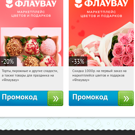
-20
%
-33
%
Торты, пирожные и другие сладости,
Скидка 1000р. на первый заказ на
11:24:06
Получили:
6
11:24:06
Получили:
18
а также товары для праздника на
маркетплейсе цветов и подарков
Россия
Россия
«Флаувау»
«Флаувау»
Промокод
Промокод