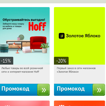
-15
%
-20
%
Любые товары во всей розничной
Первый заказ в сети магазинов
11:24:06
Получили:
83
11:24:06
Получи первым!
сети и интернет-магазине Hoff
«Золотое Яблоко»
Москва, 1-й Волоколамский проезд,
Россия
10с1
Промокод
Промокод