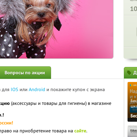
1
Вопросы по акции
Д
а для
IOS
или
Android
и покажите купон с экрана
Бе
кцию
(аксессуары и товары для гигиены) в магазине
шк
.!
Бе
оссии!
 право на приобретение товара на
сайте
.