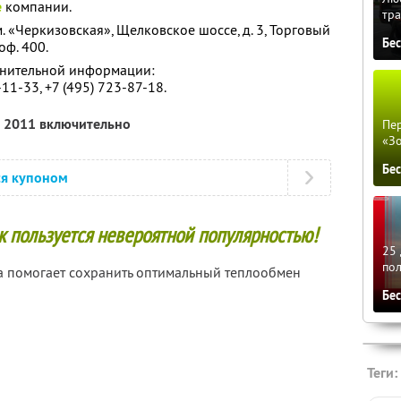
е
компании.
тра
м. «Черкизовская», Щелковское шоссе, д. 3, Торговый
Бе
оф. 400.
лнительной информации:
-11-33, +7 (495) 723-87-18.
я 2011 включительно
Пер
«З
Бе
ся купоном
 пользуется невероятной популярностью!
25 
по
на помогает сохранить оптимальный теплообмен
Бе
Теги: