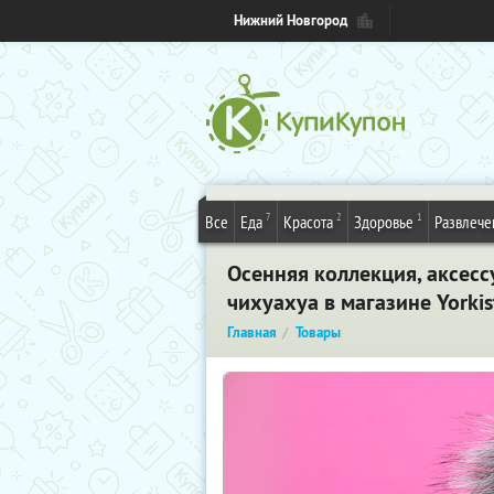
Нижний Новгород
7
2
1
Все
Еда
Красота
Здоровье
Развлече
Осенняя коллекция, аксесс
чихуахуа в магазине Yorkis
Главная
Товары