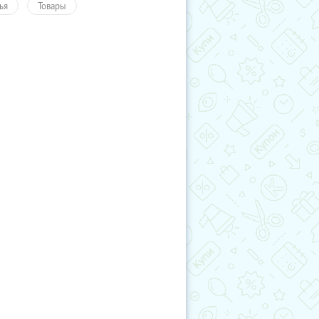
ья
Товары