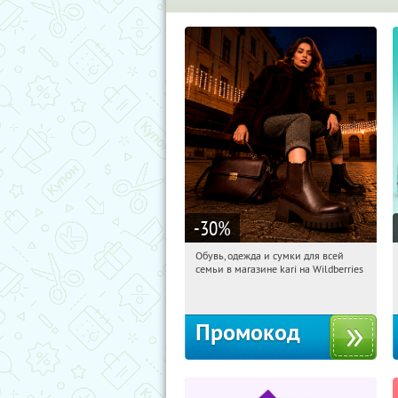
-30
%
Обувь, одежда и сумки для всей
11:24:06
Получили:
1
семьи в магазине kari на Wildberries
Россия
Промокод