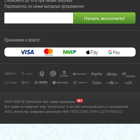
Сэкономьте до 90% при любых покупках
Подпишитесь на самые выгодные предложения
Принимаем к оплате:
2010-2026 © КупиКупон. Все права защищены.
Все права на товарный знак "КупиКупон" и на сайт www.kupikupon.ru принадлежат
OOO «Агентство цифровых решений» ИНН 7705523387, ОГРН 1127747063212