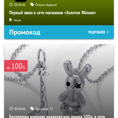
00:44:45
Получи первым!
Первый заказ в сети магазинов «Золотое Яблоко»
Россия
Промокод
ПОДРОБНЕЕ
100
%
до
00:44:45
Получили:
73
Бесплатная изящная подвеска или скидка 500р. в сети