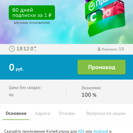
10
:
:
Получили:
0
руб.
Цена без скидки:
Экономия:
∞
100
%
Основное
Адреса
Отзывы
Вопросы по акции
Скачайте приложение КупиКупона для
IOS
или
Android
и