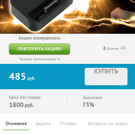
Акция завершилась
43
ПОВТОРИТЬ АКЦИЮ
Купили:
Человек проголосовало: 0
КУПИТЬ
485
руб.
Цена без скидки:
Экономия:
1800
73%
руб.
Основное
Адреса
Отзывы
Вопросы по акции