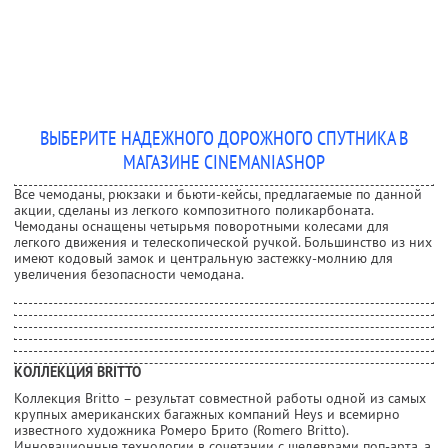
ВЫБЕРИТЕ НАДЕЖНОГО ДОРОЖНОГО СПУТНИКА В
МАГАЗИНЕ CINEMANIASHOP
Все чемоданы, рюкзаки и бьюти-кейсы, предлагаемые по данной
акции, сделаны из легкого композитного поликарбоната.
Чемоданы оснащены четырьмя поворотными колесами для
легкого движения и телескопической ручкой. Большинство из них
имеют кодовый замок и центральную застежку-молнию для
увеличения безопасности чемодана.
КОЛЛЕКЦИЯ BRITTO
Коллекция Britto – результат совместной работы одной из самых
крупных американских багажных компаний Heys и всемирно
известного художника Ромеро Брито (Romero Britto).
Инновационные технологии в сочетании с шедеврами поп-арта, а