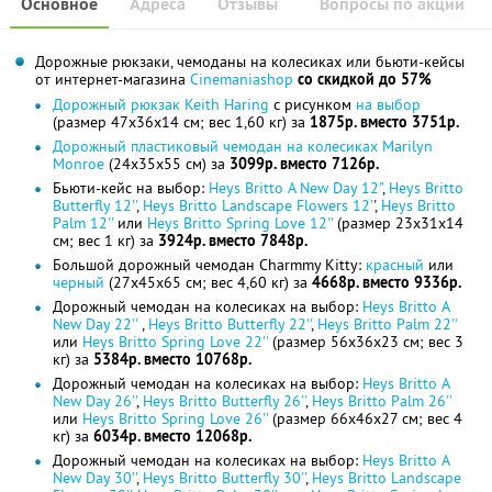
Основное
Адреса
Отзывы
Вопросы по акции
Дорожные рюкзаки, чемоданы на колесиках или бьюти-кейсы
от интернет-магазина
Cinemaniashop
со скидкой до 57%
Дорожный рюкзак Keith Haring
с рисунком
на выбор
(размер 47x36x14 см; вес 1,60 кг) за
1875р. вместо 3751р.
Дорожный пластиковый чемодан на колесиках Marilyn
Monroe
(24x35x55 см) за
3099р. вместо 7126р.
Бьюти-кейс на выбор:
Heys Britto A New Day 12"
,
Heys Britto
Butterfly 12''
,
Heys Britto Landscape Flowers 12'
',
Heys Britto
Palm 12''
или
Heys Britto Spring Love 12''
(размер 23x31x14
см; вес 1 кг) за
3924р. вместо 7848р.
Большой дорожный чемодан Charmmy Kitty:
красный
или
черный
(27x45x65 см; вес 4,60 кг) за
4668р. вместо 9336р.
Дорожный чемодан на колесиках на выбор:
Heys Britto A
New Day 22''
,
Heys Britto Butterfly 22''
,
Heys Britto Palm 22''
или
Heys Britto Spring Love 22''
(размер 56x36x23 см; вес 3
кг) за
5384р. вместо 10768р.
Дорожный чемодан на колесиках на выбор:
Heys Britto A
New Day 26''
,
Heys Britto Butterfly 26''
,
Heys Britto Palm 26''
или
Heys Britto Spring Love 26''
(размер 66x46x27 см; вес 4
кг) за
6034р. вместо 12068р.
Дорожный чемодан на колесиках на выбор:
Heys Britto A
New Day 30''
,
Heys Britto Butterfly 30''
,
Heys Britto Landscape