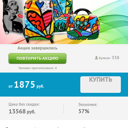
Акция завершилась
338
ПОВТОРИТЬ АКЦИЮ
Купили:
Человек проголосовало: 4
КУПИТЬ
1875
от
руб.
Цена без скидки:
Экономия:
13568
57%
руб.