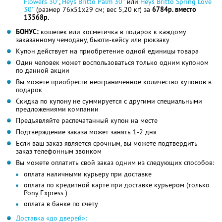
Flowers 30''
,
Heys Britto Palm 30''
или
Heys Britto Spring Love
30''
(размер 76x51x29 см; вес 5,20 кг) за
6784р. вместо
13568р.
БОНУС:
кошелек или косметичка в подарок к каждому
заказанному чемодану, бьюти-кейсу или рюкзаку
Купон действует на приобретение одной единицы товара
Один человек может воспользоваться только одним купоном
по данной акции
Вы можете приобрести неограниченное количество купонов в
подарок
Скидка по купону не суммируется с другими специальными
предложениями компании
Предъявляйте распечатанный купон на месте
Подтверждение заказа может занять 1-2 дня
Если ваш заказ является срочным, вы можете подтвердить
заказ телефонным звонком
Вы можете оплатить свой заказ одним из следующих способов:
оплата наличными курьеру при доставке
оплата по кредитной карте при доставке курьером (только
Pony Express )
оплата в банке по счету
Доставка «до дверей»: