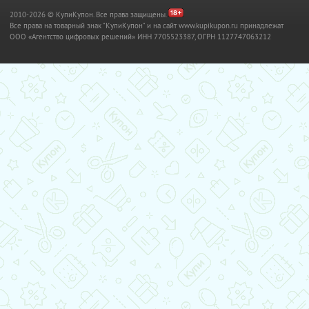
2010-2026 © КупиКупон. Все права защищены.
Все права на товарный знак "КупиКупон" и на сайт www.kupikupon.ru принадлежат
OOO «Агентство цифровых решений» ИНН 7705523387, ОГРН 1127747063212