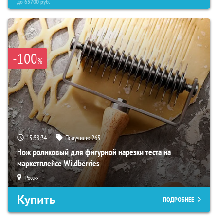
до
65700
руб.
-100
%
15:58:33
Получили:
265
Нож роликовый для фигурной нарезки теста на
маркетплейсе Wildberries
Россия
Купить
ПОДРОБНЕЕ