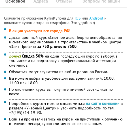
Основное
Адреса
Отзывы
Вопросы по акции
Скачайте приложение КупиКупона для
IOS
или
Android
и
покажите купон с экрана смартфона. Это удобно :)
В акции участвуют все города РФ!
Дистанционный курс «Сметное дело. Теория ценообразования
и сметного нормирования в строительстве» в учебном центре
«Элит Профит»
за 750 р. вместо 7500
.
Бонус!
Скидка 50%
на один последующий курс по выбору, в
том числе и на подготовку к профессиональной аттестации
сметчиков.
Обучаться могут слушатели из любых регионов России.
Вы можете выбрать удобное для вас время занятий: 10.00,
14.00 или 18.00
По окончании курса вы получите именной сертификат по
почте.
Подробнее с курсом можно ознакомиться
на сайте компании
в
разделе «Учебный Центр» и уточнить подробности по тел.
+7(495)514-19-90.
Если вы произвели запись на курс и не приступили к обучению
в течение месяца, купон считается использованным.