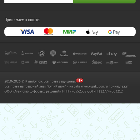
Принимаем к оплате:
2010-2026 © КупиКупон. Все права защищены.
Все права на товарный знак "КупиКупон" и на сайт www.kupikupon.ru принадлежат
OOO «Агентство цифровых решений» ИНН 7705523387, ОГРН 1127747063212