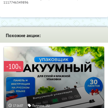
1117746349896
Похожие акции:
-100
%
17:16:06
Получили:
192