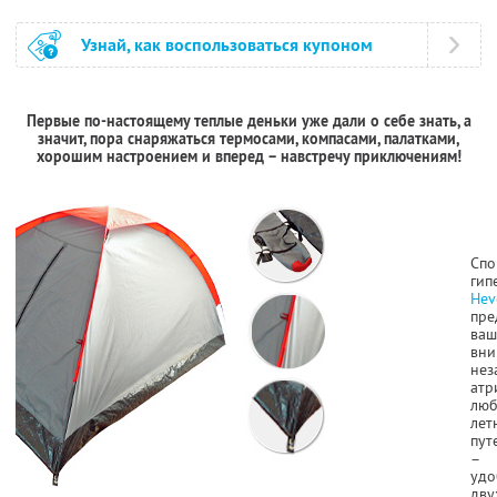
Узнай, как воспользоваться купоном
Первые по-настоящему теплые деньки уже дали о себе знать, а
значит, пора снаряжаться термосами, компасами, палатками,
хорошим настроением и вперед – навстречу приключениям!
Спо
гип
Hev
пре
ваш
вн
нез
атр
люб
лет
пут
–
удо
дву