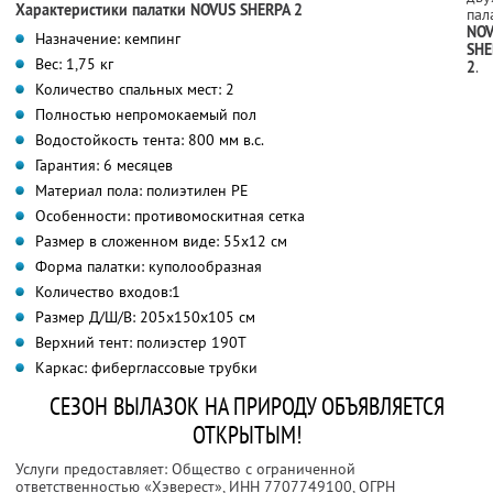
Характеристики палатки NOVUS SHERPA 2
пал
NO
Назначение: кемпинг
SHE
Вес: 1,75 кг
2
.
Количество спальных мест: 2
Полностью непромокаемый пол
Водостойкость тента: 800 мм в.с.
Гарантия: 6 месяцев
Материал пола: полиэтилен PE
Особенности: противомоскитная сетка
Размер в сложенном виде: 55х12 см
Форма палатки: куполообразная
Количество входов:1
Размер Д/Ш/В: 205х150х105 см
Верхний тент: полиэстер 190Т
Каркас: фиберглассовые трубки
СЕЗОН ВЫЛАЗОК НА ПРИРОДУ ОБЪЯВЛЯЕТСЯ
ОТКРЫТЫМ!
Услуги предоставляет: Общество с ограниченной
ответственностью «Хэверест»,
ИНН 7707749100
, ОГРН