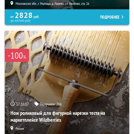
Московская обл., г. Мытищи, д. Ларево, ул. Хвойная, стр. 26
2828
ПОДРОБНЕЕ
от
руб.
до
65700
руб.
-100
%
17:16:06
Получили:
266
Нож роликовый для фигурной нарезки теста на
маркетплейсе Wildberries
Россия