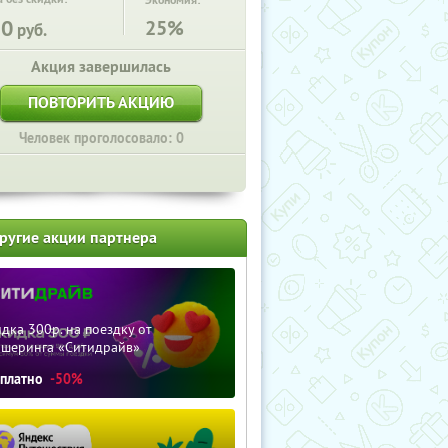
Экономия:
50
25%
руб.
Акция завершилась
ПОВТОРИТЬ АКЦИЮ
Человек проголосовало: 0
ругие акции партнера
дка 300р. на поездку от
ршеринга «Ситидрайв»
сплатно
-50%