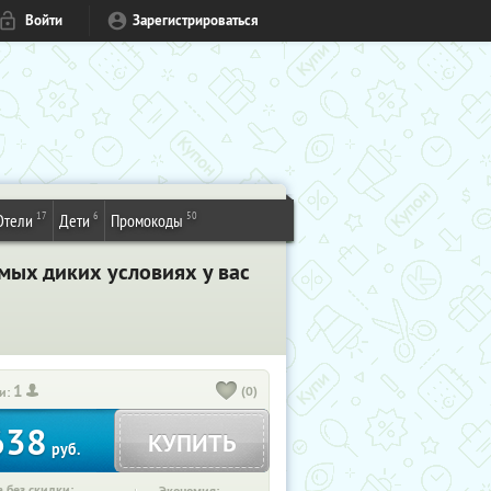
Войти
Зарегистрироваться
17
6
50
Отели
Дети
Промокоды
амых диких условиях у вас
1
(0)
и:
638
КУПИТЬ
руб.
 без скидки: