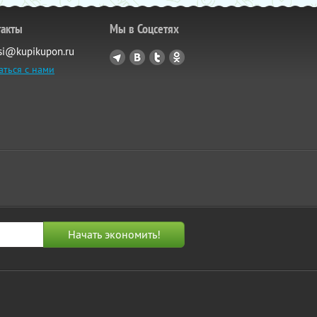
такты
Мы в Соцсетях
si@kupikupon.ru
аться с нами