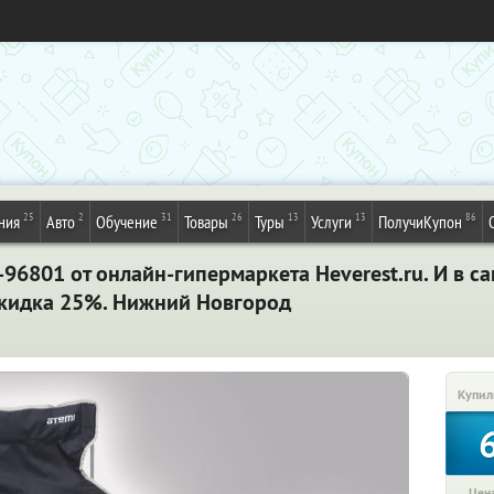
25
2
31
26
13
13
86
ния
Авто
Обучение
Товары
Туры
Услуги
ПолучиКупон
-96801 от онлайн-гипермаркета Heverest.ru. И в с
 Скидка 25%. Нижний Новгород
Купил
Цена