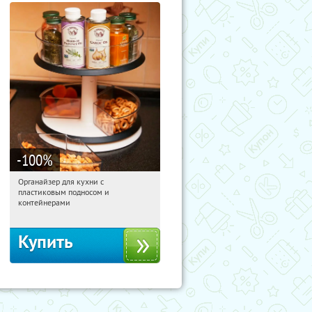
-100
%
Органайзер для кухни с
19:25:40
Получили:
312
пластиковым подносом и
Россия
контейнерами
Купить