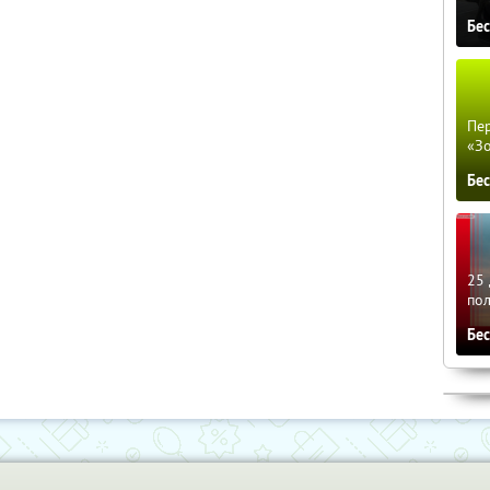
Бе
Пер
«З
Бе
25 
по
Бе