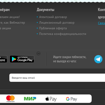
тнёрам
Документы
Кон
елаем акцию!
Агентский договор
spro
е, как Вебмастер
Лицензионный договор
Связ
е акции
Публичная оферта
Политика конфиденциальности
Ищите скидки поблизости,
не выходя из чата: