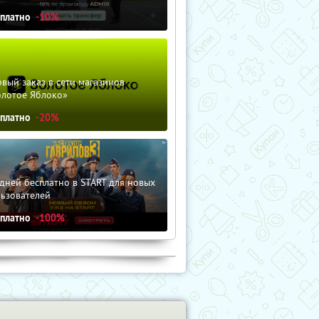
сплатно
-10%
вый заказ в сети магазинов
олотое Яблоко»
сплатно
-20%
дней бесплатно в START для новых
льзователей
сплатно
-100%