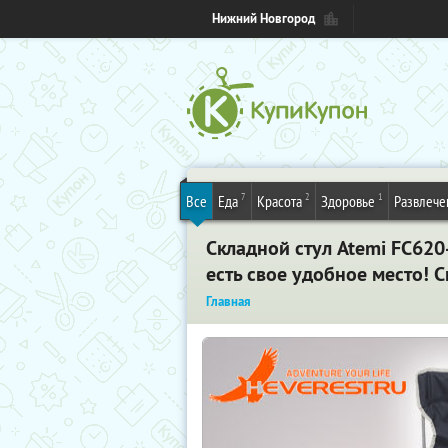
Нижний Новгород
7
2
1
Все
Еда
Красота
Здоровье
Развлече
Складной стул Atemi FC620
есть свое удобное место!
Главная