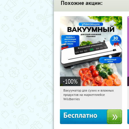
Похожие акции:
-100
%
Вакууматор для сухих и влажных
19:25:40
Получили:
186
продуктов на маркетплейсе
Россия
Wildberries
Бесплатно