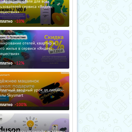
нирование отеля для всех
ьзователей сервиса «Яндекс
тешествия»
сплатно
-10%
нирование отелей, квартир и
го жилья в сервисе «Яндекс
тешествия»
сплатно
-12%
сплатный вводный урок от онлайн-
олы Skysmart
сплатно
-100%
зличные курсы от онлайн-академии