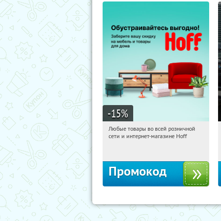
-15
%
Любые товары во всей розничной
19:25:40
Получили:
83
сети и интернет-магазине Hoff
Москва, 1-й Волоколамский проезд,
10с1
Промокод