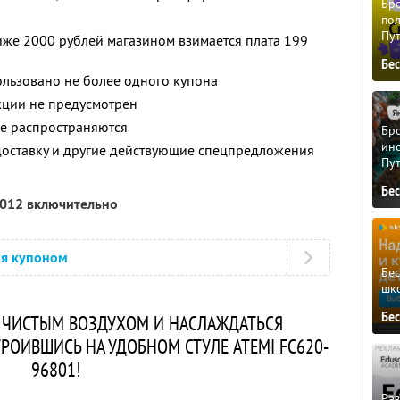
Бро
пол
Пу
ниже 2000 рублей магазином взимается плата 199
Бе
ользовано не более одного купона
кции не предусмотрен
не распространяются
Бро
ино
доставку и другие действующие спецпредложения
Пу
Бе
2012 включительно
ся купоном
Бе
шк
Бе
 ЧИСТЫМ ВОЗДУХОМ И НАСЛАЖДАТЬСЯ
ОИВШИСЬ НА УДОБНОМ СТУЛЕ ATEMI FC620-
96801!
Ра