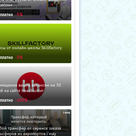
дюсон»
сплатно
-5%
сы от онлайн-школы Skillfactory
сплатно
-5%
змещение вашей вакансии на 30
й на сайте HeadHunter
сплатно
-100%
ой трансфер от сервиса заказа
нсферов из аэропортов i'way