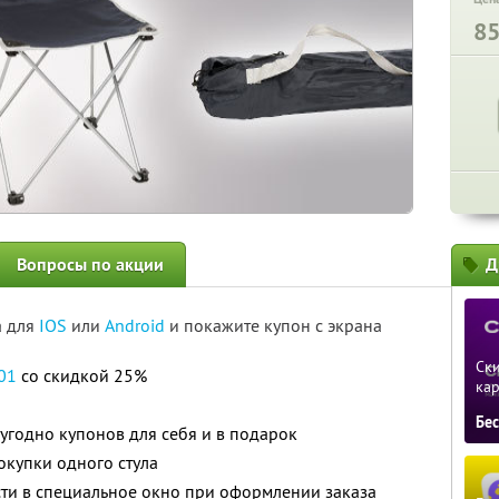
8
Вопросы по акции
Д
а для
IOS
или
Android
и покажите купон с экрана
Ски
01
со скидкой 25%
ка
Бе
угодно купонов для себя и в подарок
окупки одного стула
ти в специальное окно при оформлении заказа