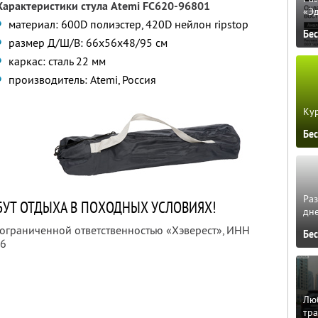
Характеристики стула Atemi FC620-96801
«Э
материал: 600D полиэстер, 420D нейлон ripstop
Бе
размер Д/Ш/В: 66х56х48/95 см
каркас: сталь 22 мм
производитель: Atemi, Россия
Кур
Бе
Ра
УТ ОТДЫХА В ПОХОДНЫХ УСЛОВИЯХ!
дне
 ограниченной ответственностью «Хэверест»,
ИНН
Бе
96
Люб
тра