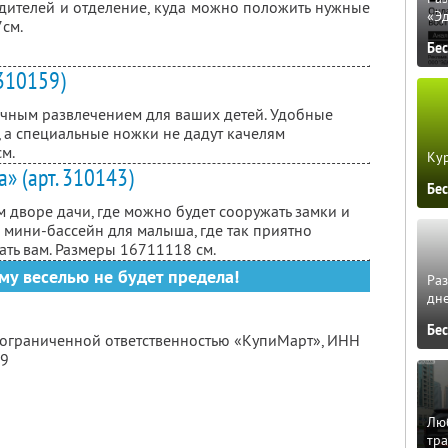
дителей и отделение, куда можно положить нужные
«Э
7см.
Бе
 310159)
ичным развлечением для ваших детей. Удобные
, а специальные ножки не дадут качелям
см.
Кур
» (арт. 310143)
Бе
 дворе дачи, где можно будет сооружать замки и
 мини-бассейн для малыша, где так приятно
ать вам. Размеры 167
111
18 см.
му веселью не будет предела!
Ра
дне
Бе
с ограниченной ответственностью «КупиМарт»,
ИНН
09
Люб
тра