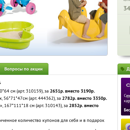
3
Вопросы по акции
Д
%
*64 см (арт. 310159), за
2651р. вместо 3190р.
Ски
 56*71*47см (арт. 444362), за
2782р. вместо 3350р.
ка
 167*111*18 см (арт. 310143), за
2852р. вместо
Бе
ченное количество купонов для себя и в подарок