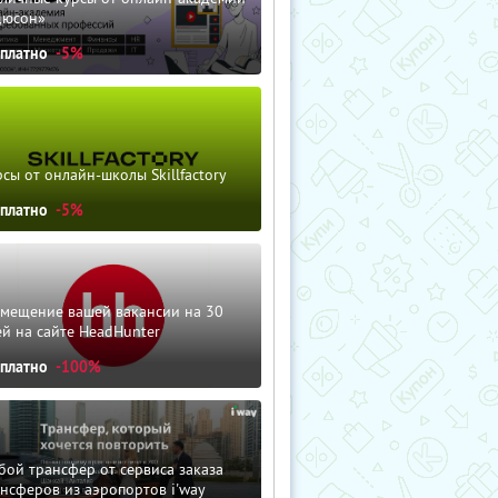
дюсон»
сплатно
-5%
сы от онлайн-школы Skillfactory
сплатно
-5%
змещение вашей вакансии на 30
й на сайте HeadHunter
сплатно
-100%
ой трансфер от сервиса заказа
нсферов из аэропортов i'way