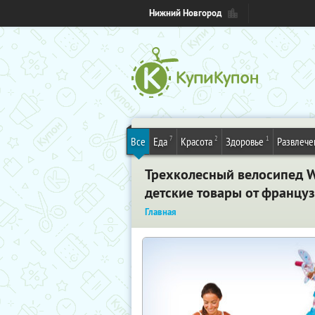
Нижний Новгород
7
2
1
Все
Еда
Красота
Здоровье
Развлече
Трехколесный велосипед W
детские товары от францу
Главная