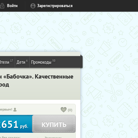
Войти
Зарегистрироваться
17
6
50
Отели
Дети
Промокоды
н «Бабочка». Качественные
род
первым!
(0)
2651
КУПИТЬ
руб.
 без скидки: