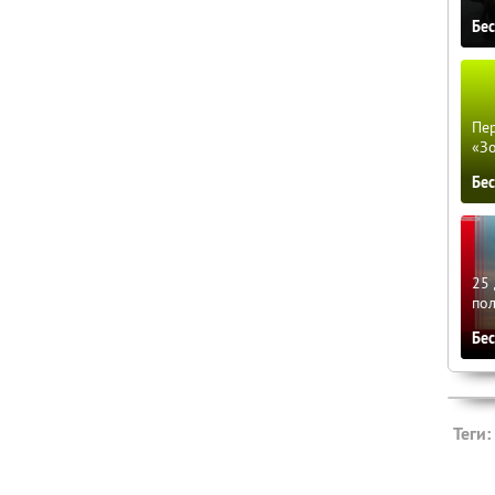
Бе
Пер
«З
Бе
25 
по
Бе
Теги: