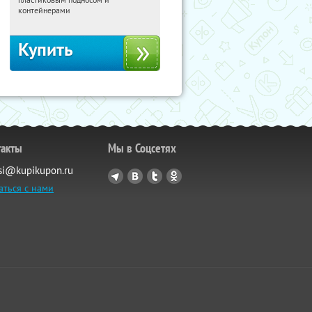
Россия
контейнерами
Купить
такты
Мы в Соцсетях
si@kupikupon.ru
аться с нами