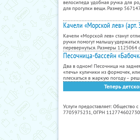
велосипеда удобная ручка для ро
для прогулки вещи. Размер 56
71
4
Качели «Морской лев» (арт.
Качели «Морской лев» станут отл
ручки помогут малышу удержаться
перевернуться. Размеры 112
50
64 
Песочница-бассейн «Бабочка
Два в одном! Песочница на заднем
«печь» куличики из формочек, или
плескаться в жаркую погоду – реш
Теперь детско
Услуги предоставляет: Общество 
7705975231
, ОГРН 11277460273