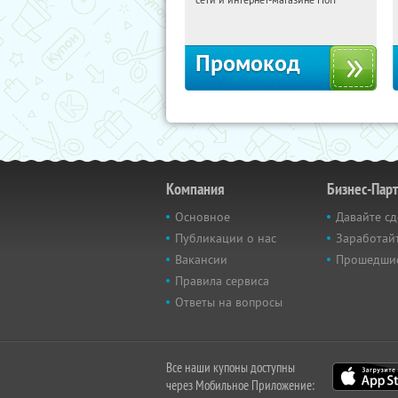
Москва, 1-й Волоколамский проезд,
10с1
Промокод
Компания
Бизнес-Пар
Основное
Давайте сд
Публикации о нас
Заработайт
Вакансии
Прошедши
Правила сервиса
Ответы на вопросы
Все наши купоны доступны
через Мобильное Приложение: