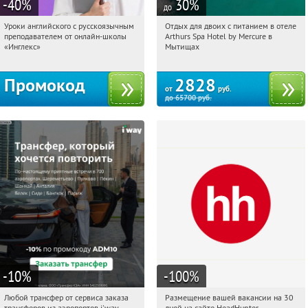
-40
%
30
%
до
Уроки английского с русскоязычным
Отдых для двоих с питанием в отеле
12:48:31
Получи первым!
12:48:31
Купи первым!
преподавателем от онлайн-школы
Arthurs Spa Hotel by Mercure в
Россия
Московская обл., г. Мытищи, д.
«Инглекс»
Мытищах
Ларево, ул. Хвойная, стр. 26
Промокод
2828
от
руб.
до
65700
руб.
-10
%
-100
%
Любой трансфер от сервиса заказа
Размещение вашей вакансии на 30
12:48:31
Получи первым!
12:48:31
Получили:
2
трансферов из аэропортов i'way
дней на сайте HeadHunter