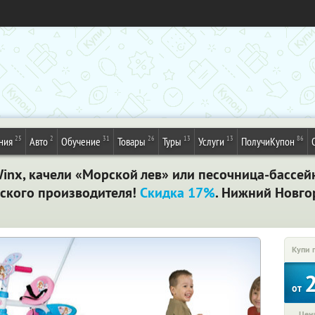
25
2
31
26
13
13
86
ния
Авто
Обучение
Товары
Туры
Услуги
ПолучиКупон
inx, качели «Морской лев» или песочница-бассей
зского производителя!
Скидка 17%
. Нижний Новго
Купи 
от
Цена