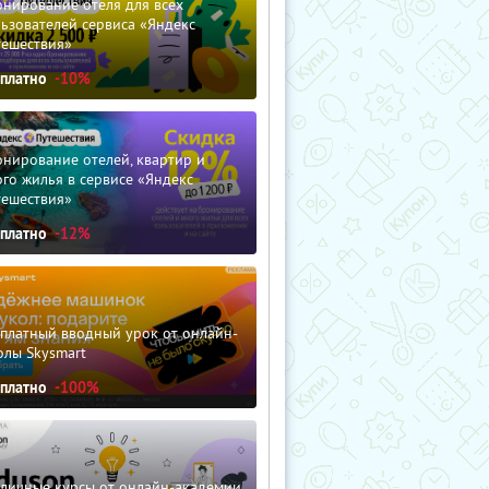
нирование отеля для всех
ьзователей сервиса «Яндекс
тешествия»
сплатно
-10%
нирование отелей, квартир и
го жилья в сервисе «Яндекс
тешествия»
сплатно
-12%
сплатный вводный урок от онлайн-
олы Skysmart
сплатно
-100%
зличные курсы от онлайн-академии