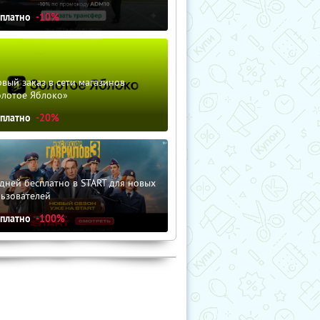
сплатно
-10%
вый заказ в сети магазинов
олотое Яблоко»
сплатно
-20%
дней бесплатно в START для новых
льзователей
сплатно
-100%