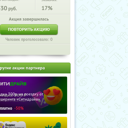
Экономия:
430
17%
руб.
Акция завершилась
ПОВТОРИТЬ АКЦИЮ
Человек проголосовало: 0
ругие акции партнера
дка 300р. на поездку от
ршеринга «Ситидрайв»
сплатно
-50%