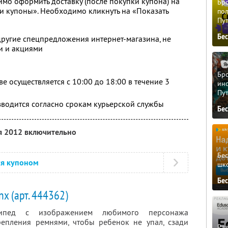
мо оформить доставку (после покупки купона) на
Бро
и купоны». Необходимо кликнуть на «Показать
пол
Пу
Бе
другие спецпредложения интернет-магазина, не
и и акциями
Бро
е осуществляется с 10:00 до 18:00 в течение 3
ино
Пу
зводится согласно срокам курьерской службы
Бе
я 2012 включительно
Бе
ся купоном
шк
Бе
x (арт. 444362)
сипед с изображением любимого персонажа
репления ремнями, чтобы ребенок не упал, сзади
Ра