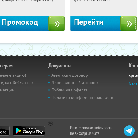
Россия
Россия
Промокод
Перейти
тнёрам
Документы
Кон
елаем акцию!
Агентский договор
spro
е, как Вебмастер
Лицензионный договор
Связ
е акции
Публичная оферта
Политика конфиденциальности
Ищите скидки поблизости,
не выходя из чата: