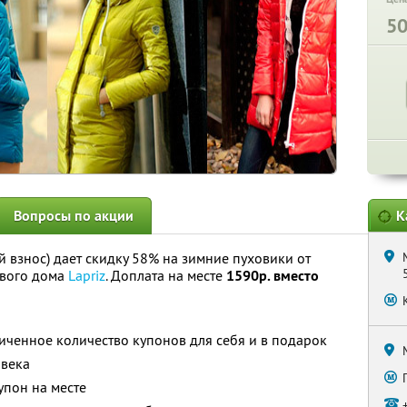
5
Вопросы по акции
К
 взнос) дает скидку 58% на зимние пуховики от
ового дома
Lapriz
. Доплата на месте
1590р. вместо
ченное количество купонов для себя и в подарок
овека
упон на месте