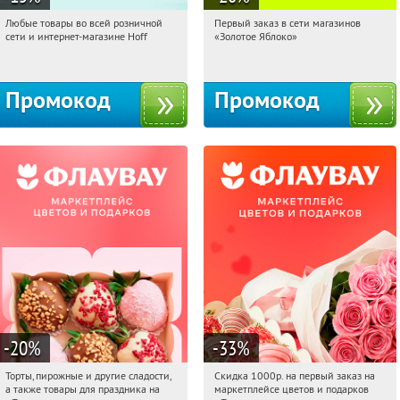
Любые товары во всей розничной
Первый заказ в сети магазинов
01:21:33
Получили:
83
01:21:33
Получи первым!
сети и интернет-магазине Hoff
«Золотое Яблоко»
Москва, 1-й Волоколамский проезд,
Россия
10с1
Промокод
Промокод
-20
%
-33
%
Торты, пирожные и другие сладости,
Скидка 1000р. на первый заказ на
01:21:33
Получили:
6
01:21:33
Получили:
18
а также товары для праздника на
маркетплейсе цветов и подарков