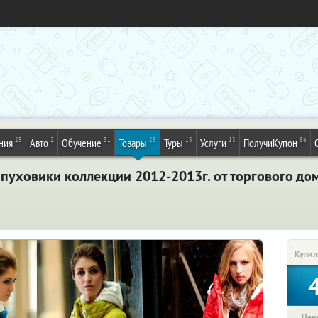
25
2
31
25
13
13
86
ния
Авто
Обучение
Товары
Туры
Услуги
ПолучиКупон
пуховики коллекции 2012-2013г. от торгового дом
Купил
Цена