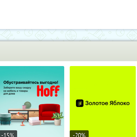
-15
%
-20
%