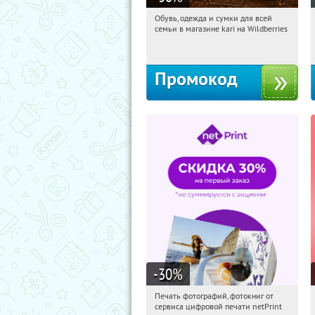
Обувь, одежда и сумки для всей
01:21:33
Получили:
30
семьи в магазине kari на Wildberries
Россия
Промокод
-30
%
Печать фотографий, фотокниг от
01:21:33
Получили:
4
сервиса цифровой печати netPrint