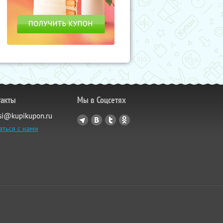
такты
Мы в Соцсетях
si@kupikupon.ru
аться с нами