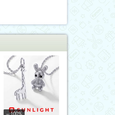
100
%
до