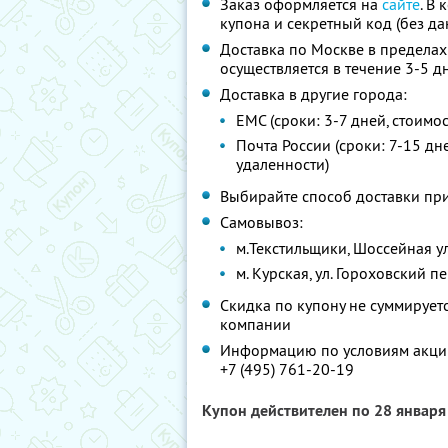
Заказ оформляется на
сайте
. В
купона и секретный код (без д
Доставка по Москве в пределах 
осуществляется в течение 3-5 д
Доставка в другие города:
ЕМС (сроки: 3-7 дней, стоимос
Почта России (сроки: 7-15 дне
удаленности)
Выбирайте способ доставки при
Самовывоз:
м.Текстильщики, Шоссейная ул.
м. Курская, ул. Гороховский пе
Скидка по купону не суммируе
компании
Информацию по условиям акции
+7 (495) 761-20-19
Купон действителен по 28 январ