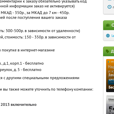
 комментарии к заказу обязательно указывать код
анной информации заказ не активируется)
МКАД - 350р., за МКАД до 7 км - 450р.
ней после поступления вашего заказа
О
ть: 300-500р. в зависимости от удаленности)
l
й, стоимость: 150 - 350р. в зависимости от
 покупке в интернет-магазине
Д
, д.1, корп.1 - бесплатно
реулок, д. 5 - бесплатно
Бе
тся с другими специальными предложениями
шк
Бе
 вы также можете уточнить по телефону компании:
я 2013 включительно
Ра