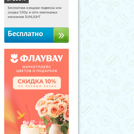
Бесплатная изящная подвеска или
01:21:33
Получили:
73
скидка 500р. в сети ювелирных
Россия
магазинов SUNLIGHT
Бесплатно