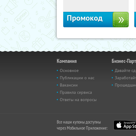
Россия
Промокод
Компания
Бизнес-Пар
Основное
Давайте сд
Публикации о нас
Заработайт
Вакансии
Прошедши
Правила сервиса
Ответы на вопросы
Все наши купоны доступны
через Мобильное Приложение: