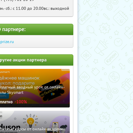
пн.- сб.: с 11.00 до 20.00вс.: выходной
 партнере:
aprize.ru
ругие акции партнера
сплатный вводный урок от онлайн-
олы Skysmart
сплатно
-100%
зличные курсы от онлайн-академии