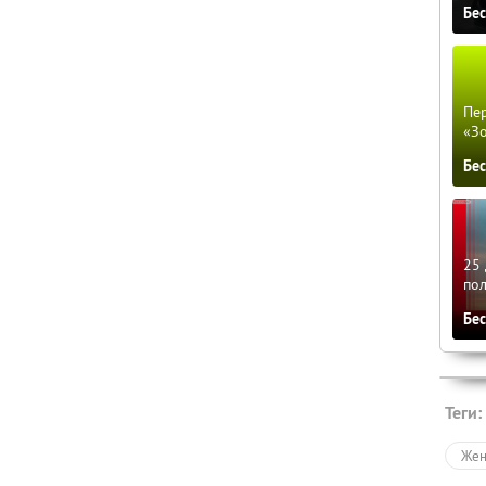
Бе
Пер
«З
Бе
25 
по
Бе
Теги:
Жен