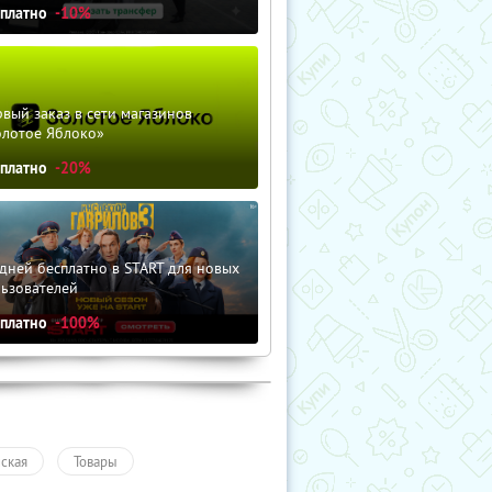
сплатно
-10%
вый заказ в сети магазинов
олотое Яблоко»
сплатно
-20%
дней бесплатно в START для новых
льзователей
сплатно
-100%
ская
Товары