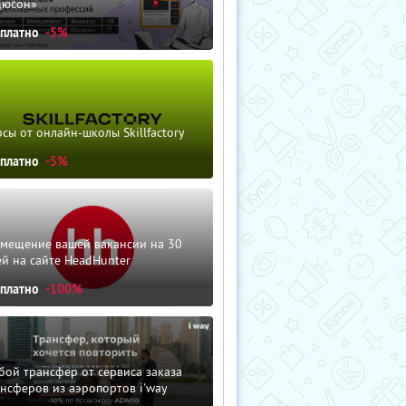
дюсон»
сплатно
-5%
сы от онлайн-школы Skillfactory
сплатно
-5%
змещение вашей вакансии на 30
й на сайте HeadHunter
сплатно
-100%
ой трансфер от сервиса заказа
нсферов из аэропортов i'way