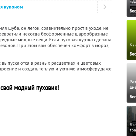
«Э
ся купоном
Бе
яя шуба, он легок, сравнительно прост в уходе, не
превратили некогда бесформенные шарообразные
арядные модные вещи. Если пуховая куртка сделана
Кур
сезонов. При этом вам обеспечен комфорт в мороз,
Бе
z выпускаются в разных расцветках и цветовых
троение и создать теплую и уютную атмосферу даже
Ра
свой модный пуховик!
дне
Бе
Люб
тра