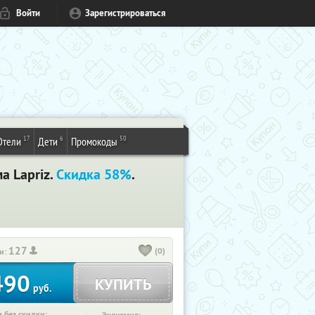
Войти
Зарегистрироваться
17
6
50
Отели
Дети
Промокоды
а Lapriz.
Скидка 58%
.
127
(0)
и:
490
КУПИТЬ
руб.
 без скидки: