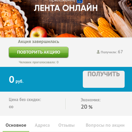
Акция завершилась
67
ПОВТОРИТЬ АКЦИЮ
Получили:
Человек проголосовало: 0
ПОЛУЧИТЬ
0
руб.
Цена без скидки:
Экономия:
∞
20
%
Основное
Адреса
Отзывы
Вопросы по акции