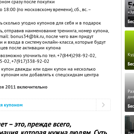
оном сразу после покупки
Ра
до 18:00 (по московскому времени), сб., вс. –
«Э
Бе
ь сколько угодно купонов для себя и в подарок
, отправив наименование тренинга, номер купона,
mail: bonus34@bk.ru, после чего вам придут
 и входа в систему онлайн-класса, которые будут
яцев после активации купона
Кур
возможно уточнить по тел. +7(844)298-92-02,
5-02, +7(917)338-92-02
Бе
 купон дважды или один купон на несколько
о купонам или добавлять к спецскидкам центра
бря 2011 включительно
Ра
дне
ся купоном
Бе
т – это, прежде всего,
ация, которая нужна людям. Суть
Люб