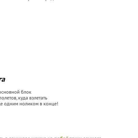
га
основной блок
олетов, куда взлетать
ще одним ноликом в конце!