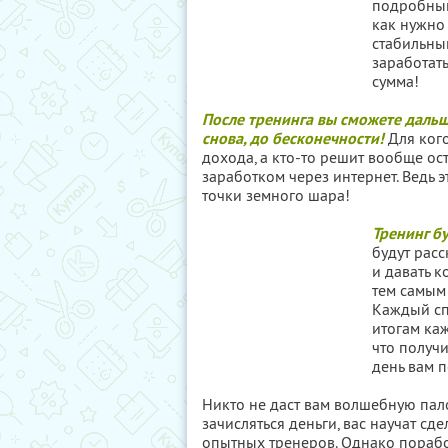
подробный
как нужно 
стабильны
заработат
сумма!
После тренинга вы сможете дальш
снова, до бесконечности!
Для кого
дохода, а кто-то решит вообще ос
заработком через интернет. Ведь э
точки земного шара!
Тренинг бу
будут рас
и давать к
тем самым
Каждый сп
итогам каж
что получи
день вам 
Никто не даст вам волшебную пало
зачисляться деньги, вас научат сд
опытных тренеров. Однако поработ