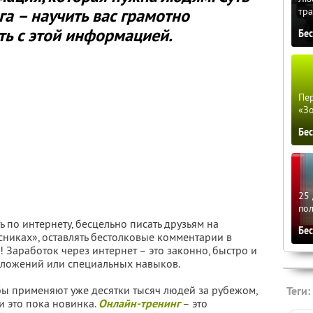
тра
га – научить вас грамотно
ть с этой информацией.
Бе
Пер
«З
Бе
25 
по
 по интернету, бесцельно писать друзьям на
Бе
сниках», оставлять бестолковые комментарии в
! Заработок через интернет – это законно, быстро и
 вложений или специальных навыков.
бы применяют уже десятки тысяч людей за рубежом,
Теги:
и это пока новинка.
Онлайн-тренинг
– это