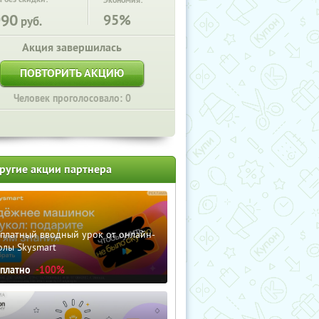
Экономия:
990
95%
руб.
Акция завершилась
ПОВТОРИТЬ АКЦИЮ
Человек проголосовало: 0
ругие акции партнера
сплатный вводный урок от онлайн-
олы Skysmart
сплатно
-100%