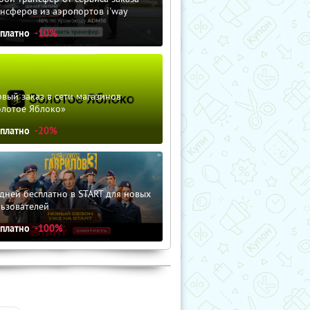
нсферов из аэропортов i'way
сплатно
-10%
вый заказ в сети магазинов
олотое Яблоко»
сплатно
-20%
дней бесплатно в START для новых
льзователей
сплатно
-100%