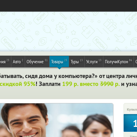
25
2
31
25
13
13
86
ния
Авто
Обучение
Товары
Туры
Услуги
ПолучиКупон
атывать, сидя дома у компьютера?» от центра лич
 скидкой 95%
! Заплати
199 р. вместо
3990
р.
и узн
Купил
Цена