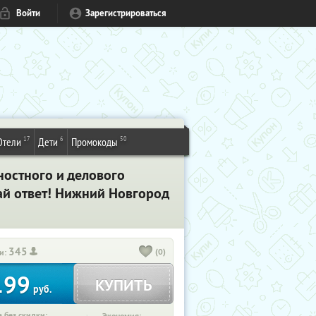
Войти
Зарегистрироваться
17
6
50
Отели
Дети
Промокоды
ностного и делового
ай ответ! Нижний Новгород
345
(0)
и:
199
КУПИТЬ
руб.
 без скидки: