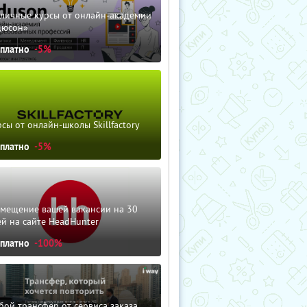
зличные курсы от онлайн-академии
дюсон»
сплатно
-5%
сы от онлайн-школы Skillfactory
сплатно
-5%
змещение вашей вакансии на 30
й на сайте HeadHunter
сплатно
-100%
ой трансфер от сервиса заказа