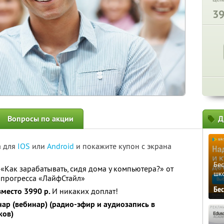
3
Вопросы по акции
Д
а для
IOS
или
Android
и покажите купон с экрана
Бе
«Как зарабатывать, сидя дома у компьютера?» от
шк
 прогресса «ЛайфСтайл»
Бе
вместо 3990 р.
И никаких доплат!
ар (вебинар) (радио-эфир и аудиозапись в
ков)