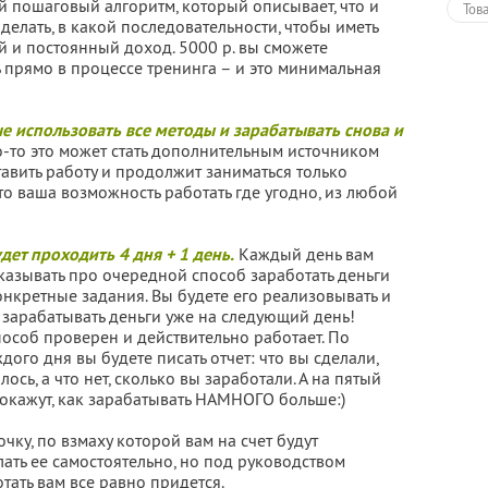
 пошаговый алгоритм, который описывает, что и
Тов
делать, в какой последовательности, чтобы иметь
й и постоянный доход. 5000 р. вы сможете
ь прямо в процессе тренинга – и это минимальная
е использовать все методы и зарабатывать снова и
-то это может стать дополнительным источником
тавить работу и продолжит заниматься только
то ваша возможность работать где угодно, из любой
дет проходить 4 дня + 1 день.
Каждый день вам
сказывать про очередной способ заработать деньги
онкретные задания. Вы будете его реализовывать и
 зарабатывать деньги уже на следующий день!
особ проверен и действительно работает. По
дого дня вы будете писать отчет: что вы сделали,
лось, а что нет, сколько вы заработали. А на пятый
покажут, как зарабатывать НАМНОГО больше:)
чку, по взмаху которой вам на счет будут
елать ее самостоятельно, но под руководством
ать вам все равно придется.