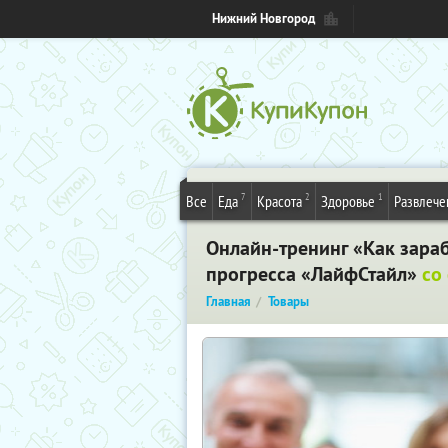
Нижний Новгород
7
2
1
Все
Еда
Красота
Здоровье
Развлече
Онлайн-тренинг «Как зараб
прогресса «ЛайфСтайл»
со
Главная
Товары