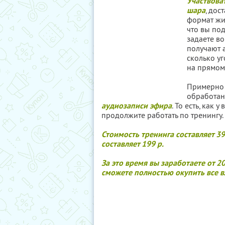
Участвова
шара
, дос
формат жи
что вы под
задаете во
получают 
сколько уг
на прямом
Примерно в
обработаны
аудиозаписи эфира
. То есть, как 
продолжите работать по тренингу.
Стоимость тренинга составляет 3
составляет 199 р.
За это время вы заработаете от 2
сможете полностью окупить все в