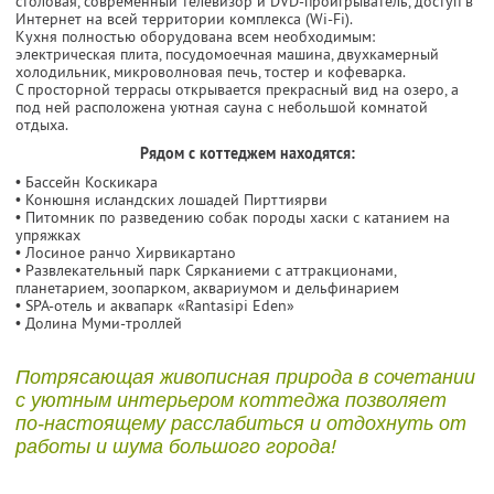
столовая, современный телевизор и DVD-проигрыватель, доступ в
Интернет на всей территории комплекса (Wi-Fi).
Кухня полностью оборудована всем необходимым:
электрическая плита, посудомоечная машина, двухкамерный
холодильник, микроволновая печь, тостер и кофеварка.
С просторной террасы открывается прекрасный вид на озеро, а
под ней расположена уютная сауна с небольшой комнатой
отдыха.
Рядом с коттеджем находятся:
• Бассейн Коскикара
• Конюшня исландских лошадей Пирттиярви
• Питомник по разведению собак породы хаски с катанием на
упряжках
• Лосиное ранчо Хирвикартано
• Развлекательный парк Сярканиеми с аттракционами,
планетарием, зоопарком, аквариумом и дельфинарием
• SPA-отель и аквапарк «Rantasipi Eden»
• Долина Муми-троллей
Потрясающая живописная природа в сочетании
с уютным интерьером коттеджа позволяет
по-настоящему расслабиться и отдохнуть от
работы и шума большого города!