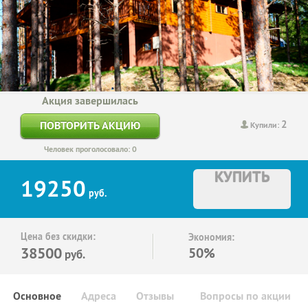
Акция завершилась
2
ПОВТОРИТЬ АКЦИЮ
Купили:
Человек проголосовало: 0
КУПИТЬ
19250
руб.
Цена без скидки:
Экономия:
38500
50%
руб.
Основное
Адреса
Отзывы
Вопросы по акции