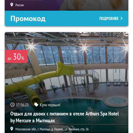
Россия
Промокод
ПОДРОБНЕЕ
30
%
до
17:56:22
Купи первым!
Отдых для двоих с питанием в отеле Arthurs Spa Hotel
by Mercure в Мытищах
Московская обл., г. Мытищи, д. Ларево, ул. Хвойная, стр. 26