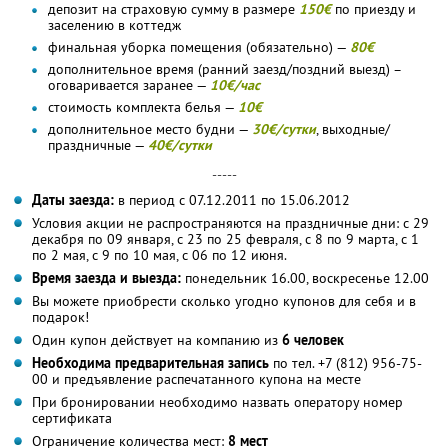
депозит на страховую сумму в размере
150€
по приезду и
заселению в коттедж
финальная уборка помещения (обязательно) —
80€
дополнительное время (ранний заезд/поздний выезд) –
оговаривается заранее —
10€/час
стоимость комплекта белья —
10€
дополнительное место будни —
30€/сутки
, выходные/
праздничные —
40€/сутки
-----
Даты заезда:
в период с 07.12.2011 по 15.06.2012
Условия акции не распространяются на праздничные дни: с 29
декабря по 09 января, с 23 по 25 февраля, с 8 по 9 марта, с 1
по 2 мая, с 9 по 10 мая, с 06 по 12 июня.
Время заезда и выезда:
понедельник 16.00, воскресенье 12.00
Вы можете приобрести сколько угодно купонов для себя и в
подарок!
Один купон действует на компанию из
6 человек
Необходима предварительная запись
по тел. +7 (812) 956-75-
00 и предъявление распечатанного купона на месте
При бронировании необходимо назвать оператору номер
сертификата
Ограничение количества мест:
8 мест