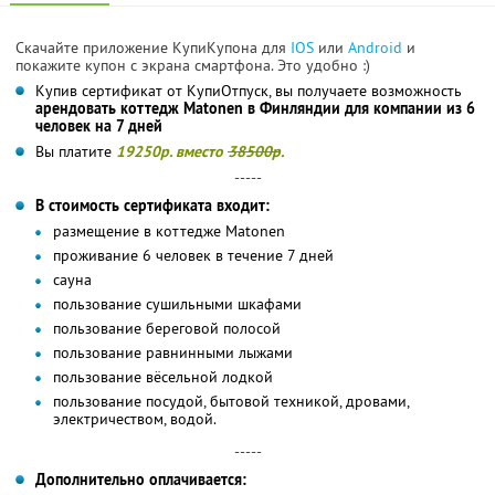
Скачайте приложение КупиКупона для
IOS
или
Android
и
покажите купон с экрана смартфона. Это удобно :)
Купив сертификат от КупиОтпуск, вы получаете возможность
арендовать коттедж Matonen в Финляндии для компании из 6
человек на 7 дней
Вы платите
19250р. вместо
38500р
.
-----
В стоимость сертификата входит:
размещение в коттедже Matonen
проживание 6 человек в течение 7 дней
сауна
пользование сушильными шкафами
пользование береговой полосой
пользование равнинными лыжами
пользование вёсельной лодкой
пользование посудой, бытовой техникой, дровами,
электричеством, водой.
-----
Дополнительно оплачивается: