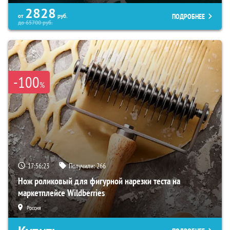
2828
ПОДРОБНЕЕ
от
руб.
до
65700
руб.
-100
%
17:56:22
Получили:
266
Нож роликовый для фигурной нарезки теста на
маркетплейсе Wildberries
Россия