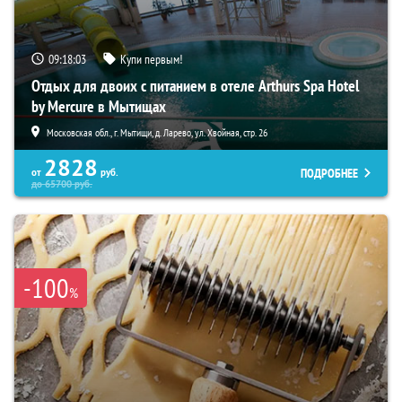
09:18:02
Купи первым!
Отдых для двоих с питанием в отеле Arthurs Spa Hotel
by Mercure в Мытищах
Московская обл., г. Мытищи, д. Ларево, ул. Хвойная, стр. 26
2828
ПОДРОБНЕЕ
от
руб.
до
65700
руб.
-100
%