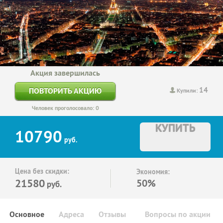
Акция завершилась
14
ПОВТОРИТЬ АКЦИЮ
Купили:
Человек проголосовало: 0
КУПИТЬ
10790
руб.
Цена без скидки:
Экономия:
21580
50%
руб.
Основное
Адреса
Отзывы
Вопросы по акции