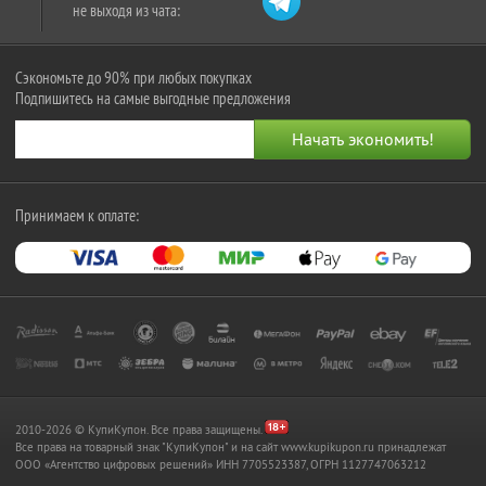
не выходя из чата:
Сэкономьте до 90% при любых покупках
Подпишитесь на самые выгодные предложения
Принимаем к оплате:
2010-2026 © КупиКупон. Все права защищены.
Все права на товарный знак "КупиКупон" и на сайт www.kupikupon.ru принадлежат
OOO «Агентство цифровых решений» ИНН 7705523387, ОГРН 1127747063212