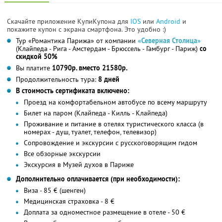
Скачайте приложение КупиКупона для
IOS
или
Android
и
покажите купон с экрана смартфона. Это удобно :)
Тур «Романтика Парижа» от компании
«Северная Столица»
(Клайпеда - Рига - Амстердам - Брюссель - Гамбург - Париж)
со
скидкой 50%
Вы платите
10790р. вместо 21580р.
Продолжительность тура:
8 дней
В стоимость сертификата включено:
Проезд на комфортабельном автобусе по всему маршруту
Билет на паром (Клайпеда - Килль - Клайпеда)
Проживание и питание в отелях туристического класса (в
номерах - душ, туалет, телефон, телевизор)
Сопровождение и экскурсии с русскоговорящим гидом
Все обзорные экскурсии
Экскурсия в Музей духов в Париже
Дополнительно оплачивается (при необходимости):
Виза - 85 € (шенген)
Медицинская страховка - 8 €
Доплата за одноместное размещение в отеле - 50 €