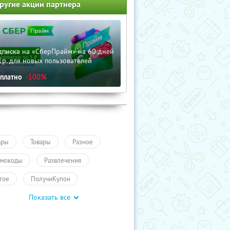
ругие акции партнера
дписка на «СберПрайм» на 60 дней
1р. для новых пользователей
сплатно
-100%
ары
Товары
Разное
мокоды
Развлечения
гое
ПолучиКупон
Показать все