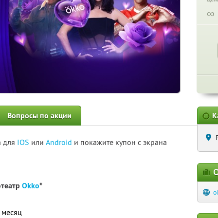
∞
Вопросы по акции
К
а для
IOS
или
Android
и покажите купон с экрана
О
отеатр
Okko
*
o
й месяц