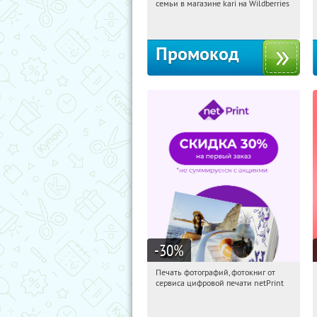
семьи в магазине kari на Wildberries
Россия
Промокод
-30
%
Печать фотографий, фотокниг от
03:50:45
Получили:
4
сервиса цифровой печати netPrint
Россия