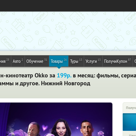
25
2
31
26
13
13
87
ния
Авто
Обучение
Товары
Туры
Услуги
ПолучиКупон
йн-кинотеатр Okko за
199р.
в месяц: фильмы, сери
аммы и другое. Нижний Новгород
Получ
Цена