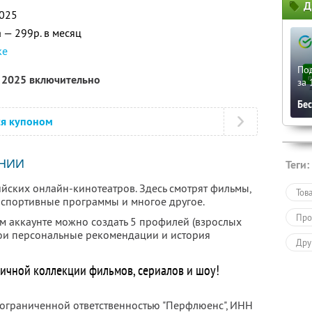
Д
2025
 — 299р. в месяц
ке
По
я 2025 включительно
за 
Бе
ся купоном
НИИ
Теги:
йских онлайн-кинотеатров. Здесь смотрят фильмы,
Тов
, спортивные программы и многое другое.
Про
ом аккаунте можно создать 5 профилей (взрослых
свои персональные рекомендации и история
Дру
ничной коллекции фильмов, сериалов и шоу!
 ограниченной ответственностью "Перфлюенс",
ИНН