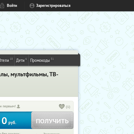
Войти
Зарегистрироваться
18
6
51
Отели
Дети
Промокоды
алы, мультфильмы, ТВ-
и первым!
(1)
0
ПОЛУЧИТЬ
руб.
 без скидки: