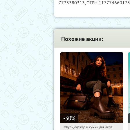
7725380313
, ОГРН 11777466017
Похожие акции:
-30
%
Обувь, одежда и сумки для всей
03:50:45
Получили:
31