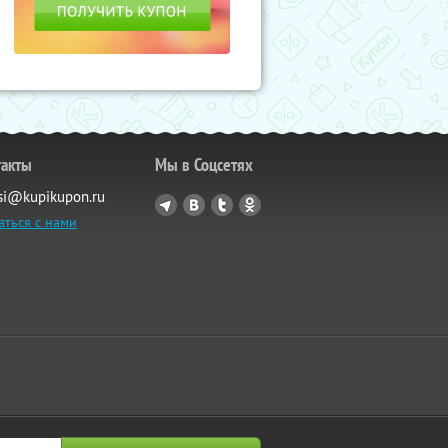
такты
Мы в Соцсетях
si@kupikupon.ru
аться с нами