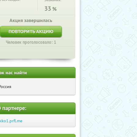
Экономия:
33
%
Акция завершилась
ПОВТОРИТЬ АКЦИЮ
Человек проголосовало: 1
ак нас найти
Россия
 партнере:
kko1.prfl.me