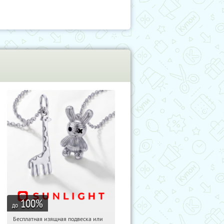
100
%
до
Бесплатная изящная подвеска или
03:50:45
Получили:
74