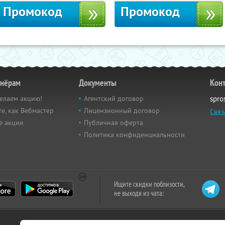
Промокод
Промокод
тнёрам
Документы
Кон
елаем акцию!
Агентский договор
spro
е, как Вебмастер
Лицензионный договор
Связ
е акции
Публичная оферта
Политика конфиденциальности
Ищите скидки поблизости,
не выходя из чата: