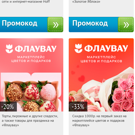
сети и интернет-магазине Hoff
«Золотое Яблоко»
Москва, 1-й Волоколамский проезд,
Россия
10с1
Промокод
Промокод
-20
%
-33
%
Торты, пирожные и другие сладости,
Скидка 1000р. на первый заказ на
03:50:45
Получили:
6
03:50:45
Получили:
18
а также товары для праздника на
маркетплейсе цветов и подарков
Россия
Россия
«Флаувау»
«Флаувау»