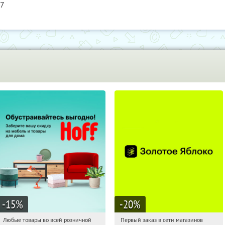
57
-15
%
-20
%
Любые товары во всей розничной
Первый заказ в сети магазинов
03:50:45
Получили:
83
03:50:45
Получи первым!