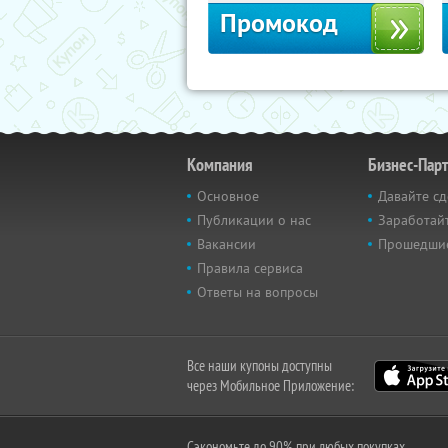
Промокод
Компания
Бизнес-Пар
Основное
Давайте сд
Публикации о нас
Заработайт
Вакансии
Прошедши
Правила сервиса
Ответы на вопросы
Все наши купоны доступны
через Мобильное Приложение:
Сэкономьте до 90% при любых покупках