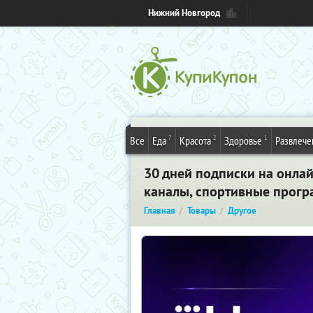
Нижний Новгород
7
2
1
Все
Еда
Красота
Здоровье
Развлече
30 дней подписки на онла
каналы, спортивные прогр
Главная
Товары
Другое