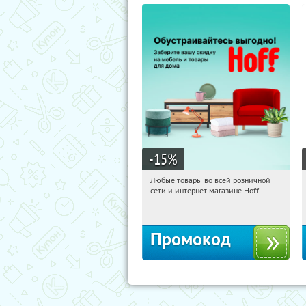
-15
%
Любые товары во всей розничной
12:34:12
Получили:
83
сети и интернет-магазине Hoff
Москва, 1-й Волоколамский проезд,
10с1
Промокод