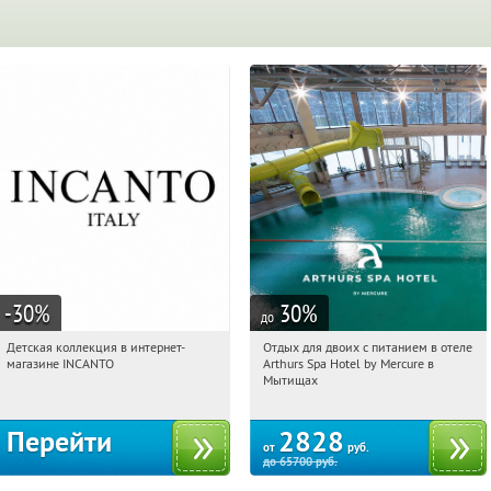
-30
%
30
%
до
Детская коллекция в интернет-
Отдых для двоих с питанием в отеле
12:34:12
Получи первым!
12:34:12
Купи первым!
магазине INCANTO
Arthurs Spa Hotel by Mercure в
Россия
Московская обл., г. Мытищи, д.
Мытищах
Ларево, ул. Хвойная, стр. 26
Перейти
2828
от
руб.
до
65700
руб.