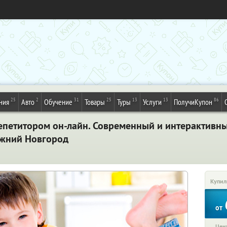
25
2
31
25
13
13
86
ния
Авто
Обучение
Товары
Туры
Услуги
ПолучиКупон
репетитором он-лайн. Современный и интерактивн
ижний Новгород
Купил
от
Цена