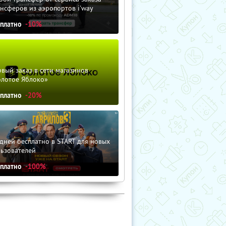
нсферов из аэропортов i'way
сплатно
-10%
вый заказ в сети магазинов
олотое Яблоко»
сплатно
-20%
дней бесплатно в START для новых
льзователей
сплатно
-100%