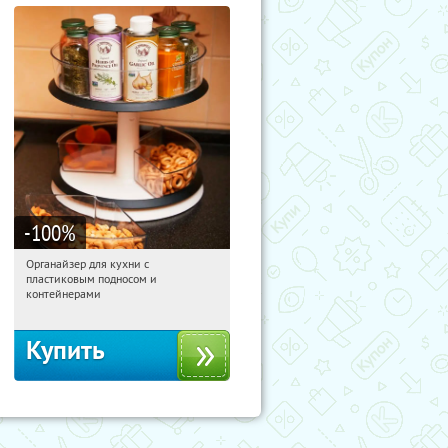
-100
%
Органайзер для кухни с
12:34:12
Получили:
312
пластиковым подносом и
Россия
контейнерами
Купить