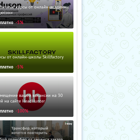
зличные курсы от онлайн-академии
дюсон»
сплатно
-5%
сы от онлайн-школы Skillfactory
сплатно
-5%
змещение вашей вакансии на 30
й на сайте HeadHunter
сплатно
-100%
ой трансфер от сервиса заказа