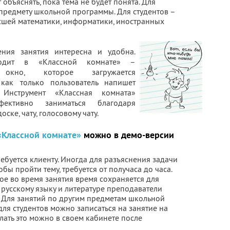
объяснять, пока тема не будет понята. Для
редмету школьной программы. Для студентов –
сшей математики, информатики, иностранных
ния занятия интересна и удобна.
ходит в «Классной комнате» –
 окно, которое загружается
 как только пользователь напишет
 Инструмент «Классная комната»
фективно заниматься благодаря
ске, чату, голосовому чату.
«Классной комнате»
можно в демо-версии
ребуется клиенту. Иногда для разъяснения задачи
тобы пройти тему, требуется от получаса до часа.
ое во время занятия время сохраняется для
 русскому языку и литературе преподаватели
. Для занятий по другим предметам школьной
ля студентов можно записаться на занятие на
лать это можно в своем кабинете после