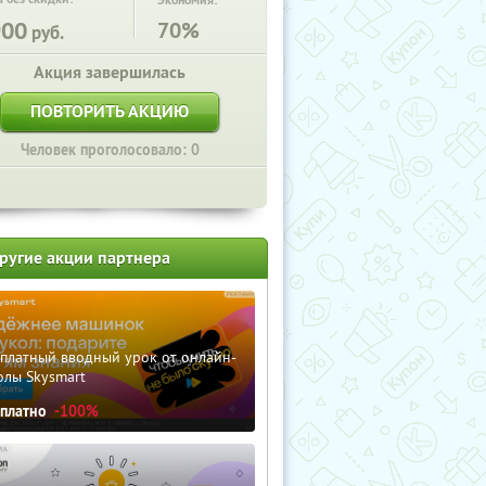
Экономия:
900
70%
руб.
Акция завершилась
ПОВТОРИТЬ АКЦИЮ
Человек проголосовало: 0
ругие акции партнера
сплатный вводный урок от онлайн-
олы Skysmart
сплатно
-100%