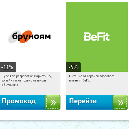
-11
%
-5
%
Курсы по разработке, маркетингу,
Питание от сервиса здорового
12:34:12
Получи первым!
12:34:12
Получи первым!
дизайну и не только от школы
питания BeFit
Россия
Россия
«Бруноям»
Промокод
Перейти