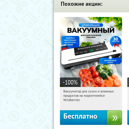
Похожие акции:
-100
%
Вакууматор для сухих и влажных
12:34:12
Получили:
175
продуктов на маркетплейсе
Россия
Wildberries
Бесплатно