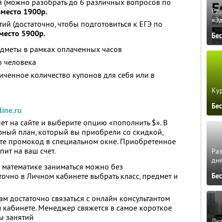
й (можно разобрать до 6 различных вопросов по
вместо 1900р.
Ра
«Э
ий (достаточно, чтобы подготовиться к ЕГЭ по
вместо 5900р.
Бе
дметы в рамках оплаченных часов
о человека
ченное количество купонов для себя или в
Кур
Бе
line.ru
ет на сайте и выберите опцию «пополнить $». В
фный план, который вы приобрели со скидкой,
ите промокод в специальном окне. Приобретенное
пит на ваш счет.
Ра
дне
и математике заниматься можно без
точно в Личном кабинете выбрать класс, предмет и
Бе
ам достаточно связаться с онлайн консультантом
м кабинете. Менеджер свяжется в самое короткое
ы занятий
Люб