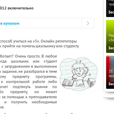
тра
2012 включительно
Бе
ся купоном
Пер
«З
способ учиться на «5». Онлайн репетиторы
ы прийти на помочь школьнику или студенту.
Бе
аботает? Очень просто. В любое
огда школьник или студент
я с затруднением в выполнении
 задания, не разобрался в теме
25 
по
му предмету программы,
я к контрольной работе либо
Бе
очет подтянуть знания по
либо предмету, он может
я за помощью к преподавателю
е и получить необходимые
ия.