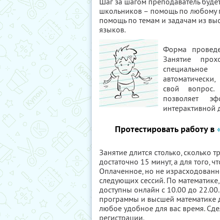
Шаг за шагом преподаватель будет 
школьников – помощь по любому п
помощь по темам и задачам из вы
языков.
Форма проведе
Занятие про
специальное
автоматически,
свой вопрос.
позволяет эф
интерактивной до
Протестировать работу в
Занятие длится столько, сколько т
достаточно 15 минут, а для того, ч
Оплаченное, но не израсходованн
следующих сессий. По математике,
доступны онлайн с 10.00 до 22.00
программы и высшей математике д
любое удобное для вас время. Сде
регистрации.