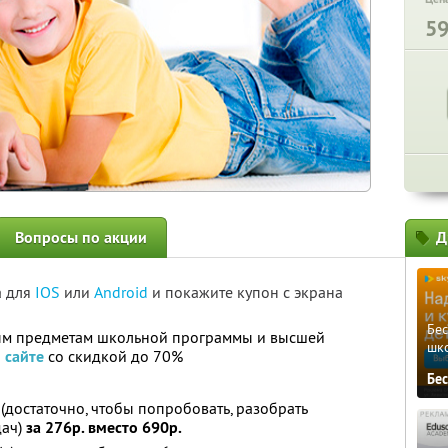
5
Вопросы по акции
Д
а для
IOS
или
Android
и покажите купон с экрана
Бе
ым предметам школьной программы и высшей
шк
а
сайте
со скидкой до 70%
Бе
(достаточно, чтобы попробовать, разобрать
дач)
за 276р. вместо 690р.