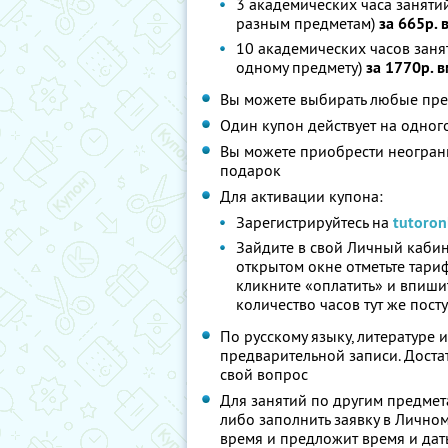
3 академических часа заняти
разным предметам)
за 665р. 
10 академических часов занят
одному предмету)
за 1770р. 
Вы можете выбирать любые пре
Один купон действует на одног
Вы можете приобрести неограни
подарок
Для активации купона:
Зарегистрируйтесь на
tutoron
Зайдите в свой Личный кабин
открытом окне отметьте тари
кликните «оплатить» и впиш
количество часов тут же посту
По русскому языку, литературе 
предварительной записи. Доста
свой вопрос
Для занятий по другим предмет
либо заполнить заявку в Лично
время и предложит время и дат