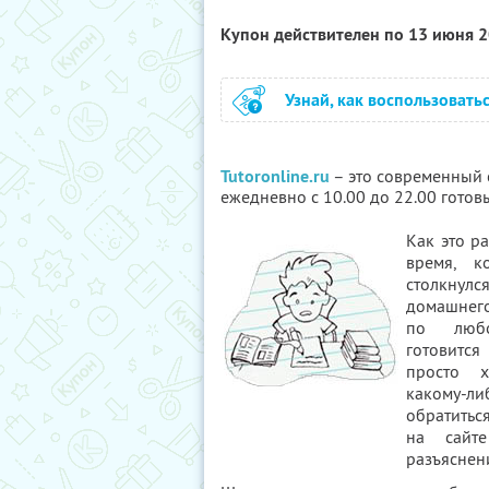
Купон действителен по 13 июня 
Узнай, как воспользовать
Tutoronline.ru
– это современный 
ежедневно с 10.00 до 22.00 готов
Как это р
время, к
столкнулс
домашнего
по любо
готовитс
просто х
какому-
обратитьс
на сайт
разъяснен