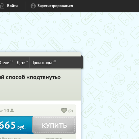
Войти
Зарегистрироваться
17
6
50
Отели
Дети
Промокоды
ый способ «подтянуть»
10
(0)
и:
665
КУПИТЬ
руб.
 без скидки: