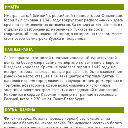
ИМАТРА
Иматра - самый близкий к российской границе город Финляндии.
Город был основан в 1948 году вокруг трех расположенных здесь
крупных промышленных комплексов. За пятьдесят лет поселок из
отдельных разбросанных населенных пунктов вырос в
современный промышленный город, в котором на главном месте
стоят озеро Сайма, река Вуокса и госграница.
ЛАППЕЕНРАНТА
Лаппеенранта - это живой многонациональный туристический
центр на берегу озера Сайма, четвертого по величине в Европе.
Шведская королева Кристина основала город в 1649 году, но
история города началась гораздо раньше - это было оживленное
рыночное место, ставшее в 16 веке центром торговли дегтем. В
настоящее время город является популярным центром туризма и
торговли, новатором в сфере возобновляемых источников
энергии, а также центром развития исследований и инноваций.
Находится в сердце Карелии и прямо на границе Евросоюза с
Россией, всего в 220 км от Санкт-Петербурга.
КОТКА - ХАМИНА
Финский город Котка (в перводе «орел») располагается на
северном берегу Финского залива. Это чудесное местечко богато
различными живописными парками, а также архитектурными