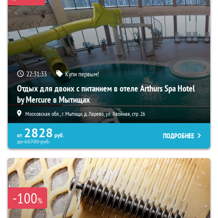
22:31:32
Купи первым!
Отдых для двоих с питанием в отеле Arthurs Spa Hotel
by Mercure в Мытищах
Московская обл., г. Мытищи, д. Ларево, ул. Хвойная, стр. 26
2828
ПОДРОБНЕЕ
от
руб.
до
65700
руб.
-100
%