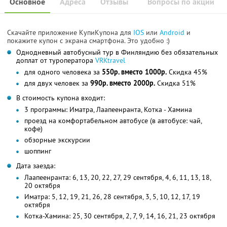
Основное
Адреса
Отзывы
Вопросы по акции
Скачайте приложение КупиКупона для
IOS
или
Android
и
покажите купон с экрана смартфона. Это удобно :)
Однодневный автобусный тур в Финляндию без обязательных
доплат от туроператора
VRKtravel
для одного человека за
550р. вместо 1000р.
Скидка 45%
для двух человек за
990р. вместо 2000р.
Скидка 51%
В стоимость купона входит:
3 программы: Иматра, Лаапеенранта, Котка - Хамина
проезд на комфортабельном автобусе (в автобусе: чай,
кофе)
обзорные экскурсии
шоппинг
Дата заезда:
Лаапеенранта: 6, 13, 20, 22, 27, 29 сентября, 4, 6, 11, 13, 18,
20 октября
Иматра: 5, 12, 19, 21, 26, 28 сентября, 3, 5, 10, 12, 17, 19
октября
Котка-Хамина: 25, 30 сентября, 2, 7, 9, 14, 16, 21, 23 октября