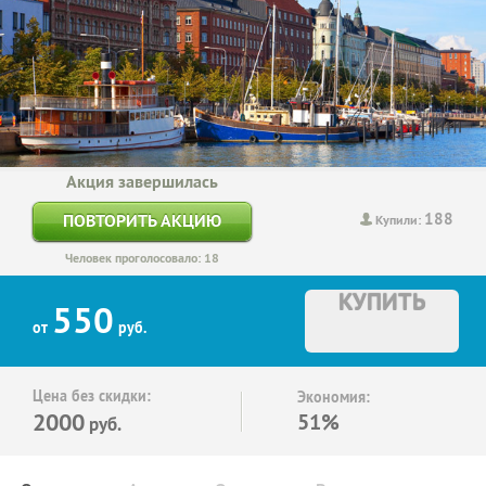
Акция завершилась
188
ПОВТОРИТЬ АКЦИЮ
Купили:
Человек проголосовало: 18
КУПИТЬ
550
от
руб.
Цена без скидки:
Экономия:
2000
51%
руб.