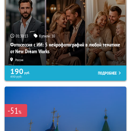
01:30:12
Купили:
10
Фотосессия с ИИ: 5 нейрофотографий в любой тематике
от New Dream Works
Россия
190
ПОДРОБНЕЕ
руб.
490
руб.
-51
%