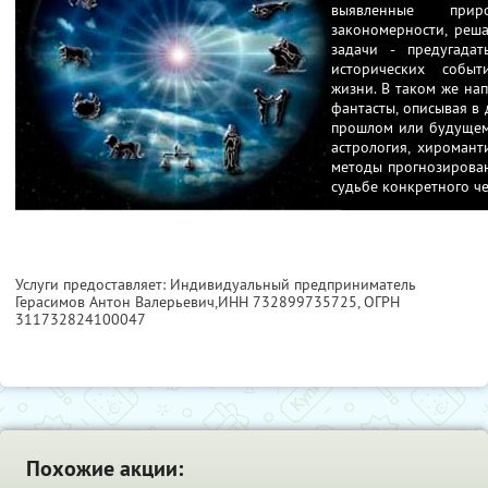
выявленные при
закономерности, реша
задачи - предугада
исторических событ
жизни. В таком же на
фантасты, описывая в
прошлом или будущем 
астрология, хиромант
методы прогнозирован
судьбе конкретного че
Услуги предоставляет: Индивидуальный предприниматель
Герасимов Антон Валерьевич,
ИНН 732899735725
, ОГРН
311732824100047
Похожие акции: