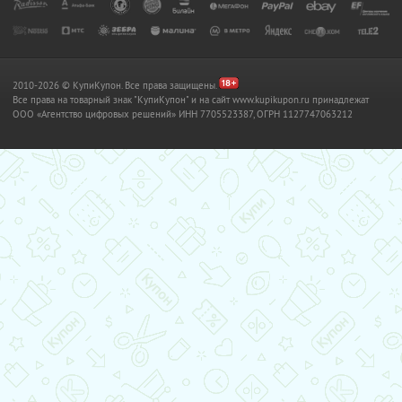
2010-2026 © КупиКупон. Все права защищены.
Все права на товарный знак "КупиКупон" и на сайт www.kupikupon.ru принадлежат
OOO «Агентство цифровых решений» ИНН 7705523387, ОГРН 1127747063212