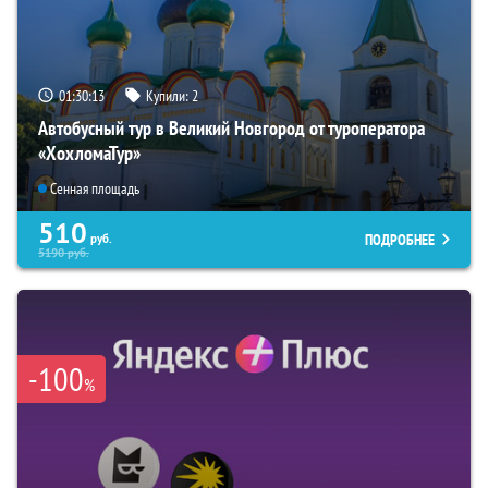
01:30:12
Купили:
2
Автобусный тур в Великий Новгород от туроператора
«ХохломаТур»
Сенная площадь
510
ПОДРОБНЕЕ
руб.
5190
руб.
-100
%