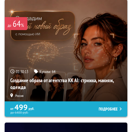
64
%
до
01:30:12
Купили:
64
Создание образа от агентства KK AI: стрижка, макияж,
одежда
Россия
499
ПОДРОБНЕЕ
от
руб.
до
6400
руб.