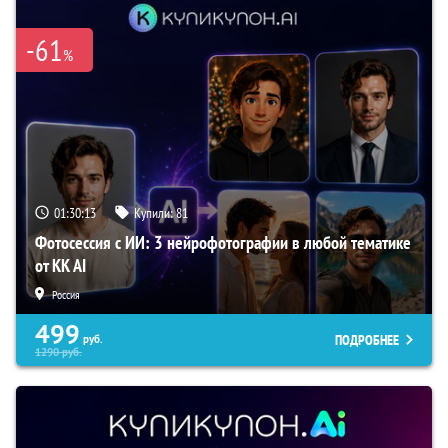
-61
%
01:30:12
Купили:
81
Фотосессия с ИИ: 3 нейрофотографии в любой тематике
от KK AI
Россия
499
ПОДРОБНЕЕ
руб.
1290
руб.