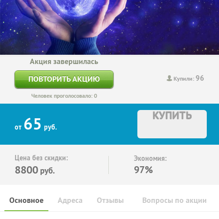
Акция завершилась
96
ПОВТОРИТЬ АКЦИЮ
Купили:
Человек проголосовало: 0
КУПИТЬ
65
от
руб.
Цена без скидки:
Экономия:
8800
97%
руб.
Основное
Адреса
Отзывы
Вопросы по акции