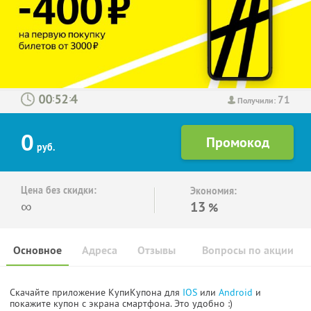
71
:
:
Получили:
0
руб.
Цена без скидки:
Экономия:
∞
13
%
Основное
Адреса
Отзывы
Вопросы по акции
Скачайте приложение КупиКупона для
IOS
или
Android
и
покажите купон с экрана смартфона. Это удобно :)