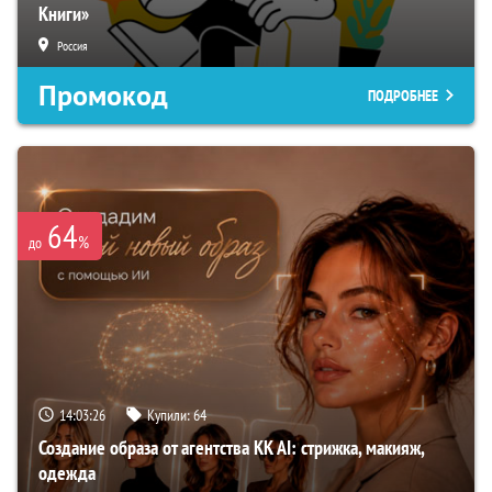
Книги»
Россия
Промокод
ПОДРОБНЕЕ
64
%
до
14:03:25
Купили:
64
Создание образа от агентства KK AI: стрижка, макияж,
одежда