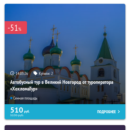
-51
%
14:03:25
Купили:
2
Автобусный тур в Великий Новгород от туроператора
«ХохломаТур»
Сенная площадь
510
ПОДРОБНЕЕ
руб.
5190
руб.