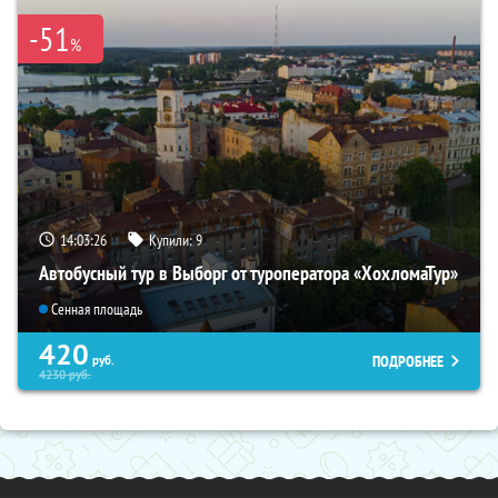
-51
%
14:03:25
Купили:
9
Автобусный тур в Выборг от туроператора «ХохломаТур»
Сенная площадь
420
ПОДРОБНЕЕ
руб.
4230
руб.