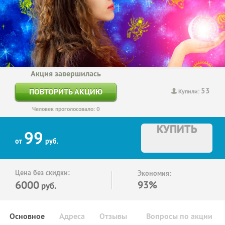
Акция завершилась
53
ПОВТОРИТЬ АКЦИЮ
Купили:
Человек проголосовало: 0
КУПИТЬ
99
от
руб.
Цена без скидки:
Экономия:
6000
93%
руб.
Основное
Адреса
Отзывы
Вопросы по акции