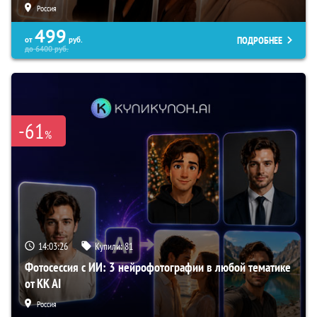
Россия
499
ПОДРОБНЕЕ
от
руб.
до
6400
руб.
-61
%
14:03:25
Купили:
81
Фотосессия с ИИ: 3 нейрофотографии в любой тематике
от KK AI
Россия