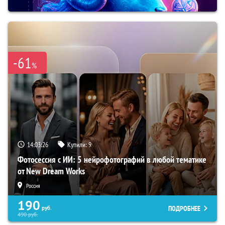
-61
%
14:03:25
Купили:
9
Фотосессия с ИИ: 5 нейрофотографий в любой тематике
от New Dream Works
Россия
190
ПОДРОБНЕЕ
руб.
490
руб.