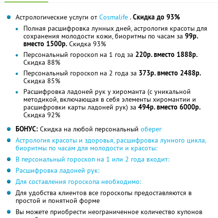
Астрологические услуги от
Cosmalife
.
Скидка до 93%
Полная расшифровка лунных дней, астрология красоты для
сохранения молодости кожи, биоритмы по часам за
99р.
вместо 1500р.
Скидка 93%
Персональный гороскоп на 1 год за
220р. вместо 1888р.
Скидка 88%
Персональный гороскоп на 2 года за
373р. вместо 2488р.
Скидка 85%
Расшифровка ладоней рук у хироманта (с уникальной
методикой, включающая в себя элементы хиромантии и
расшифровки карты ладоней рук) за
494р. вместо 6000р.
Скидка 92%
БОНУС:
Скидка на любой персональный
оберег
Астрология красоты и здоровья, расшифровка лунного цикла,
биоритмы по часам для молодости и красоты:
В персональный гороскоп на 1 или 2 года входит:
Расшифровка ладоней рук:
Для составления гороскопа необходимо:
Для удобства клиентов все гороскопы предоставляются в
простой и понятной форме
Вы можете приобрести неограниченное количество купонов