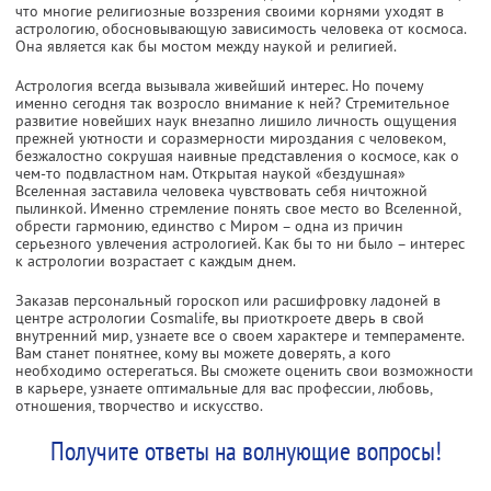
что многие религиозные воззрения своими корнями уходят в
астрологию, обосновывающую зависимость человека от космоса.
Она является как бы мостом между наукой и религией.
Астрология всегда вызывала живейший интерес. Но почему
именно сегодня так возросло внимание к ней? Стремительное
развитие новейших наук внезапно лишило личность ощущения
прежней уютности и соразмерности мироздания с человеком,
безжалостно сокрушая наивные представления о космосе, как о
чем-то подвластном нам. Открытая наукой «бездушная»
Вселенная заставила человека чувствовать себя ничтожной
пылинкой. Именно стремление понять свое место во Вселенной,
обрести гармонию, единство с Миром – одна из причин
серьезного увлечения астрологией. Как бы то ни было – интерес
к астрологии возрастает с каждым днем.
Заказав персональный гороскоп или расшифровку ладоней в
центре астрологии Cosmalife, вы приоткроете дверь в свой
внутренний мир, узнаете все о своем характере и темпераменте.
Вам станет понятнее, кому вы можете доверять, а кого
необходимо остерегаться. Вы сможете оценить свои возможности
в карьере, узнаете оптимальные для вас профессии, любовь,
отношения, творчество и искусство.
Получите ответы на волнующие вопросы!