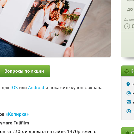
до
До ко
Вопросы по акции
К
а для
IOS
или
Android
и покажите купон с экрана
ров
«Копирка»
маге Fujifilm
пон за 230р. и доплата на сайте: 1470р. вместо
О