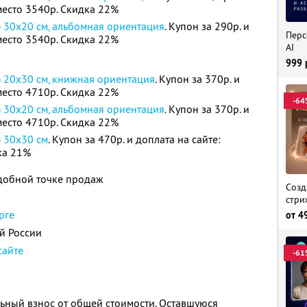
вместо 3540р. Скидка 22%
) 30х20 см, альбомная ориентация
. Купон за 290р. и
Перс
вместо 3540р. Скидка 22%
AI
999
) 20х30 см, книжная ориентация
. Купон за 370р. и
вместо 4710р. Скидка 22%
-64
) 30х20 см, альбомная ориентация
. Купон за 370р. и
вместо 4710р. Скидка 22%
) 30х30 см
. Купон за 470р. и доплата на сайте:
ка 21%
удобной точке продаж
Созд
стри
рге
от
4
ей России
сайте
-61
ьный взнос от общей стоимости. Оставшуюся