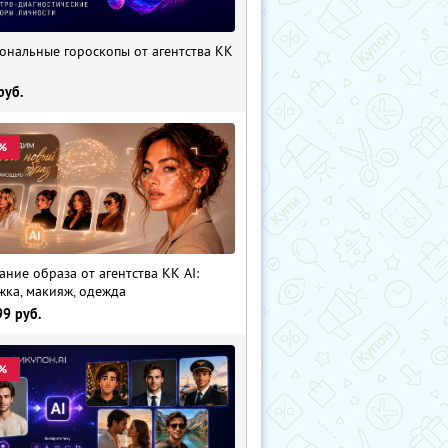
ональные гороскопы от агентства KK
руб.
%
ание образа от агентства KK AI:
жка, макияж, одежда
99
руб.
%