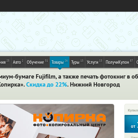
25
2
31
26
13
13
87
ния
Авто
Обучение
Товары
Туры
Услуги
ПолучиКупон
иум-бумаге Fujifilm, а также печать фотокниг в о
Копирка».
Скидка до 22%
. Нижний Новгород
Купил
от
Цена