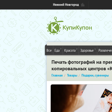
Нижний Новгород
7
2
1
Все
Еда
Красота
Здоровье
Развлече
Печать фотографий на прем
копировальных центров «
Главная
Товары
Подарки, сувениры