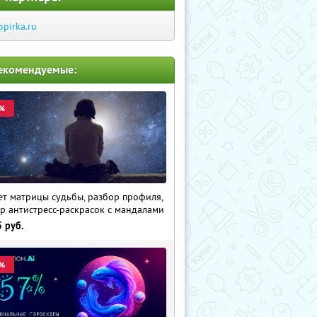
opirka.ru
екомендуемые:
%
ет матрицы судьбы, разбор профиля,
р антистресс-раскрасок с мандалами
5
руб.
%