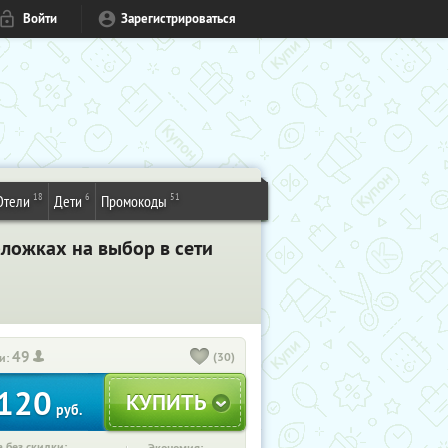
Войти
Зарегистрироваться
18
6
51
Отели
Дети
Промокоды
бложках на выбор в сети
49
(30)
и:
120
руб.
 без скидки: