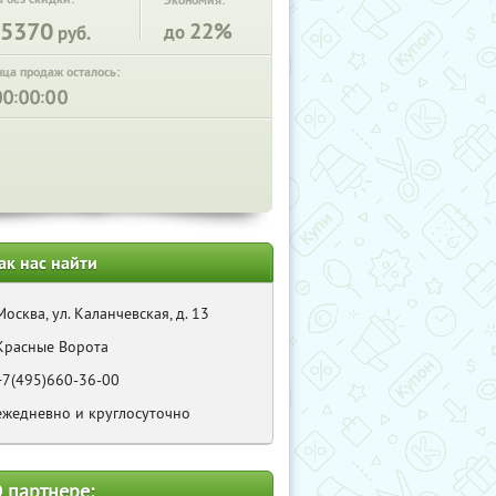
Экономия:
5370
22%
до
руб.
нца продаж осталось:
:
:
ак нас найти
Москва, ул. Каланчевская, д. 13
Красные Ворота
+7(495)660-36-00
ежедневно и круглосуточно
 партнере: