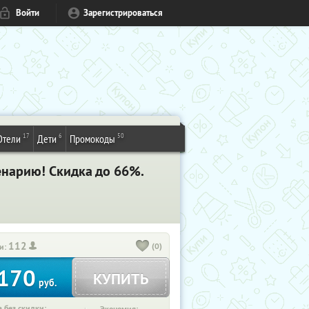
Войти
Зарегистрироваться
17
6
50
Отели
Дети
Промокоды
енарию! Скидка до 66%.
112
(0)
и:
170
КУПИТЬ
руб.
 без скидки: