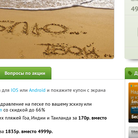
4
Вопросы по акции
Д
а для
IOS
или
Android
и покажите купон с экрана
Бе
дравление на песке по вашему эскизу или
шк
m
со скидкой до 66%
Бе
х пляжей Гоа, Индии и Таиланда за
170р. вместо
 за
1835р. вместо 4999р.