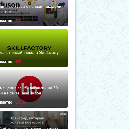
зличные курсы от онлайн-академии
дюсон»
сплатно
-5%
сы от онлайн-школы Skillfactory
сплатно
-5%
змещение вашей вакансии на 30
й на сайте HeadHunter
сплатно
-100%
ой трансфер от сервиса заказа