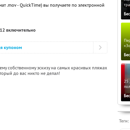
тра
мат .mov - QuickTime) вы получаете по электронной
Бе
012 включительно
Пер
«З
ся купоном
Бе
му собственному эскизу на самых красивых пляжах
орый до вас никто не делал!
25 
по
Бе
Теги: