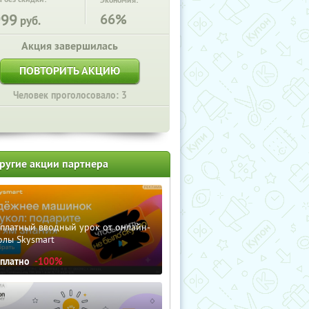
Экономия:
999
66%
руб.
Акция завершилась
ПОВТОРИТЬ АКЦИЮ
Человек проголосовало: 3
ругие акции партнера
сплатный вводный урок от онлайн-
олы Skysmart
сплатно
-100%