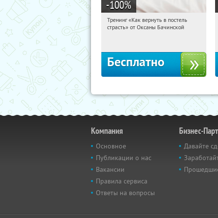
-100
%
Тренинг «Как вернуть в постель
18:32:16
Получили:
13
страсть» от Оксаны Бачинской
Россия
Бесплатно
Компания
Бизнес-Пар
Основное
Давайте сд
Публикации о нас
Заработайт
Вакансии
Прошедши
Правила сервиса
Ответы на вопросы