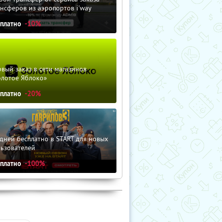
нсферов из аэропортов i'way
сплатно
-10%
вый заказ в сети магазинов
олотое Яблоко»
сплатно
-20%
дней бесплатно в START для новых
льзователей
сплатно
-100%