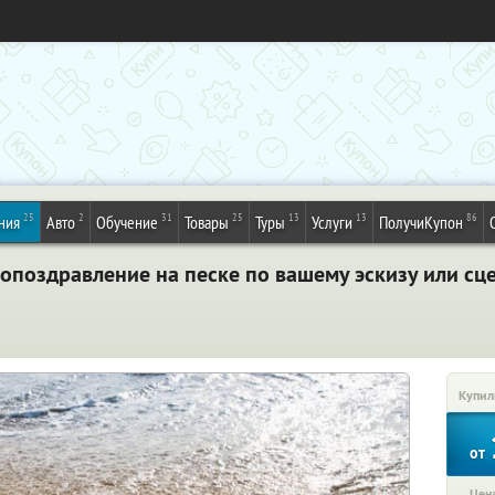
25
2
31
25
13
13
86
ния
Авто
Обучение
Товары
Туры
Услуги
ПолучиКупон
опоздравление на песке по вашему эскизу или сц
Купил
от
Цена