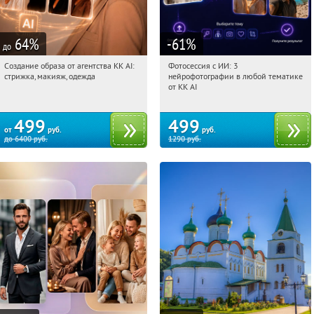
64
%
-61
%
до
Создание образа от агентства KK AI:
Фотосессия с ИИ: 3
18:32:16
Купили:
64
18:32:16
Купили:
81
стрижка, макияж, одежда
нейрофотографии в любой тематике
Россия
Россия
от KK AI
499
499
от
руб.
руб.
до
6400
руб.
1290
руб.