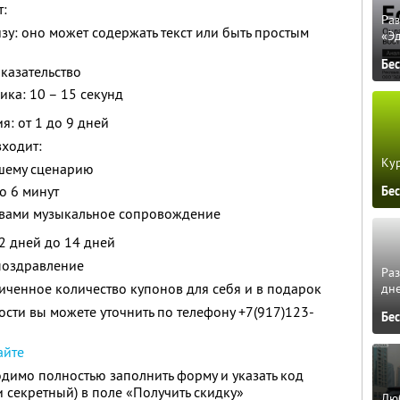
т:
Ра
зу: оно может содержать текст или быть простым
«Э
Бе
казательство
ка: 10 – 15 секунд
я: от 1 до 9 дней
входит:
Кур
ашему сценарию
о 6 минут
Бе
 вами музыкальное сопровождение
2 дней до 14 дней
поздравление
Ра
ченное количество купонов для себя и в подарок
дне
сти вы можете уточнить по телефону +7(917)123-
Бе
айте
димо полностью заполнить форму и указать код
 секретный) в поле «Получить скидку»
Люб