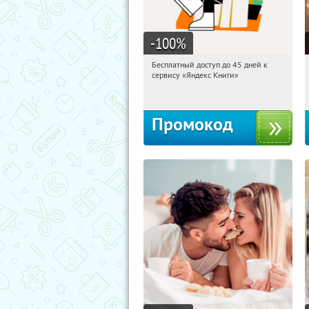
-100
%
Бесплатный доступ до 45 дней к
18:32:16
Получи первым!
сервису «Яндекс Книги»
Россия
Промокод