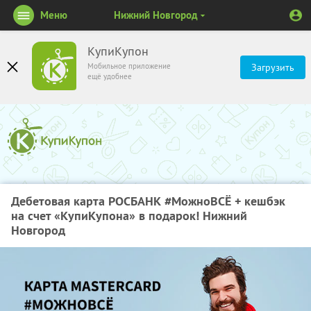
Меню
Нижний Новгород
КупиКупон
Мобильное приложение
Загрузить
ещё удобнее
Дебетовая карта РОСБАНК #МожноВСЁ + кешбэк
на счет «КупиКупона» в подарок! Нижний
Новгород