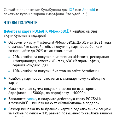
Скачайте приложение КупиКупона для
IOS
или
Android
и
покажите купон с экрана смартфона. Это удобно :)
ЧТО ВЫ ПОЛУЧИТЕ
Дебетовая карта РОСБАНК #МожноВСЁ
+ кешбэк на счет
«КупиКупона» в подарок!
Оформите карту Mastercard #МожноВСЁ. До 31 мая 2021 года
оплачивайте картой любые покупки у партнёров банка и
возвращайте до 20% от их стоимости:
20% кешбэк за покупки в магазинах «Магнит», ресторанах
«Макдоналдс», аптеках «Ригла», АЗС «Газпромнефть»,
сервисе «Яндекс.Еда»
10% кешбэк за покупки билетов на сайте Aeroflot.ru
Кешбэк у партнеров плюсуется к стандартному кешбэку по
карте
Максимальная сумма покупок в месяц по всем, кроме
Аэрофлота — 15000р., по Аэрофлоту — 40000р.
Заполните
заявку
и получите дебетовую карту РОСБАНК
#МожноВСЁ + кешбэк на счет «КупиКупона» в подарок
Размер кешбэка по выбранной карте с подключенной опцией
за любые покупки — 1%, размер повышенного кешбэка зависит