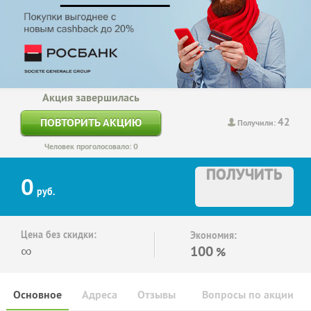
Акция завершилась
42
ПОВТОРИТЬ АКЦИЮ
Получили:
Человек проголосовало: 0
ПОЛУЧИТЬ
0
руб.
Цена без скидки:
Экономия:
∞
100
%
Основное
Адреса
Отзывы
Вопросы по акции