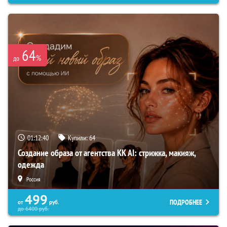
64
%
до
01:12:39
Купили:
64
Создание образа от агентства KK AI: стрижка, макияж,
одежда
Россия
499
ПОДРОБНЕЕ
от
руб.
до
6400
руб.