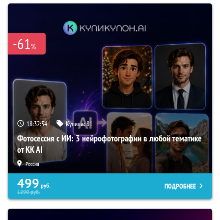
-61
%
18:32:53
Купили:
81
Фотосессия с ИИ: 3 нейрофотографии в любой тематике
от KK AI
Россия
499
ПОДРОБНЕЕ
руб.
1290
руб.