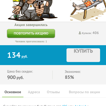
Акция завершилась
406
ПОВТОРИТЬ АКЦИЮ
Купили:
Человек проголосовало: 1
КУПИТЬ
134
руб.
Цена без скидки:
Экономия:
900
85%
руб.
Основное
Адреса
Отзывы
Вопросы по акции