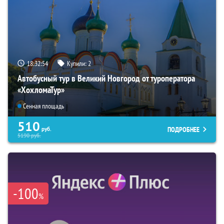
18:32:53
Купили:
2
Автобусный тур в Великий Новгород от туроператора
«ХохломаТур»
Сенная площадь
510
ПОДРОБНЕЕ
руб.
5190
руб.
-100
%