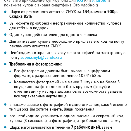
Скачайте приложение КупиКупона для
IOS
или
Android
и
покажите купон с экрана смартфона. Это удобно :)
Шарж от рекламного агенства CMYK
за 134р. вместо 900р.
Скидка 85%
Вы можете приобрести неограниченное количество купонов
для себя и в подарок
Один купон действителен для одного человека
Для активации купона необходимо прислать его код на почту
рекламного агентства CMYK
Необходимо отправить заявку с фотографией на электронную
почту
super.cmyk@yandex.ru
Требования к фотографиям:
Все фотографии должны быть высланы в цифровом
формате, с разрешением не менее 1024*768px
Количество фотографий - не менее 2 штук, но не более 5
штук, лицо на фото должно быть крупным (фокус) и
отчетливым - у мастера должна быть возможность увидеть
все характерные черты лица
в письме-заявке с фотографией нужно описание, какой именно
тип шаржа Вы хотите видеть, Ваши пожелания
все необходимо указывать в одном письме - и секретный код
купона (8 символов), и фотографии, и требования по шаржу
Шарж изготавливается в течение
7 рабочих дней
, затем