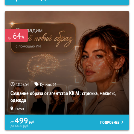
64
%
до
18:32:53
Купили:
64
Создание образа от агентства KK AI: стрижка, макияж,
одежда
Россия
499
ПОДРОБНЕЕ
от
руб.
до
6400
руб.