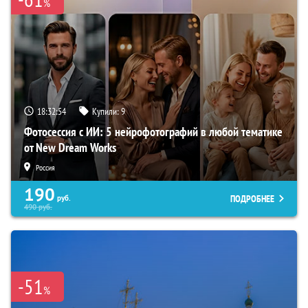
%
18:32:53
Купили:
9
Фотосессия с ИИ: 5 нейрофотографий в любой тематике
от New Dream Works
Россия
190
ПОДРОБНЕЕ
руб.
490
руб.
-51
%