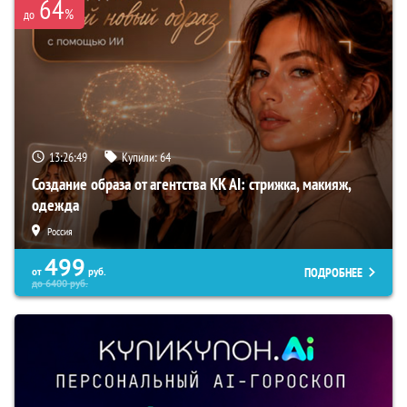
64
%
до
13:26:47
Купили:
64
Создание образа от агентства KK AI: стрижка, макияж,
одежда
Россия
499
ПОДРОБНЕЕ
от
руб.
до
6400
руб.