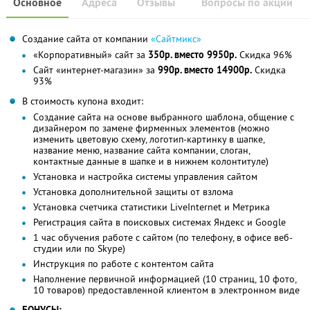
Основное
Адреса
Отзывы
Вопросы по акции
Создание сайта от компании
«Сайтмикс»
«Корпоративный» сайт за
350р. вместо 9950р.
Скидка 96%
Сайт «интернет-магазин» за
990р. вместо 14900р.
Скидка
93%
В стоимость купона входит:
Создание сайта на основе выбранного шаблона, общение с
дизайнером по замене фирменных элементов (можно
изменить цветовую схему, логотип-картинку в шапке,
название меню, название сайта компании, слоган,
контактные данные в шапке и в нижнем колонтитуле)
Установка и настройка системы управления сайтом
Установка дополнительной защиты от взлома
Установка счетчика статистики LiveInternet и Метрика
Регистрация сайта в поисковых системах Яндекс и Google
1 час обучения работе с сайтом (по телефону, в офисе веб-
студии или по Skype)
Инструкция по работе с контентом сайта
Наполнение первичной информацией (10 страниц, 10 фото,
10 товаров) предоставленной клиентом в электронном виде
БОНУСЫ: