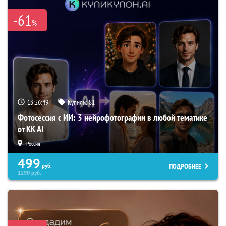
-61
%
13:26:47
Купили:
81
Фотосессия с ИИ: 3 нейрофотографии в любой тематике
от KK AI
Россия
499
ПОДРОБНЕЕ
руб.
1290
руб.