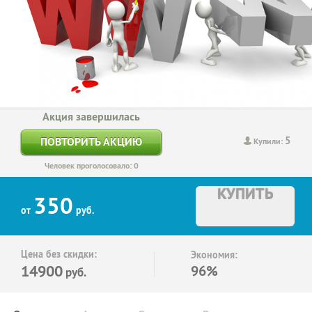
Акция завершилась
5
ПОВТОРИТЬ АКЦИЮ
Купили:
Человек проголосовало: 0
КУПИТЬ
350
от
руб.
Цена без скидки:
Экономия:
14900
96%
руб.