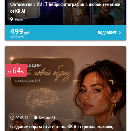
Фотосессия с ИИ: 3 нейрофотографии в любой тематике
от KK AI
Россия
499
ПОДРОБНЕЕ
руб.
1290
руб.
64
%
до
09:05:27
Купили:
64
Создание образа от агентства KK AI: стрижка, макияж,