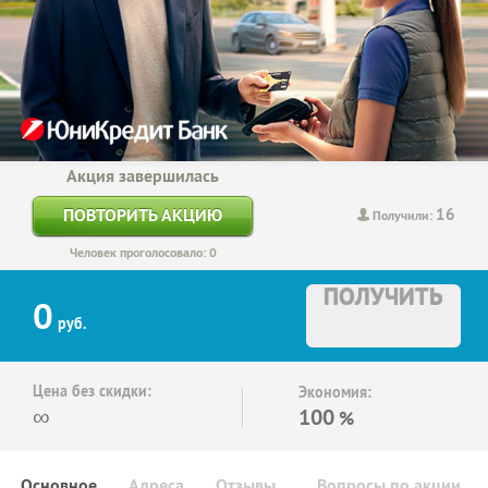
Акция завершилась
16
ПОВТОРИТЬ АКЦИЮ
Получили:
Человек проголосовало: 0
ПОЛУЧИТЬ
0
руб.
Цена без скидки:
Экономия:
∞
100
%
Основное
Адреса
Отзывы
Вопросы по акции