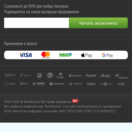
Сэкономьте до 90% при любых покупках
Подпишитесь на самые выгодные предложения
Принимаем к оплате:
2010-2026 © КупиКупон. Все права защищены.
Все права на товарный знак "КупиКупон" и на сайт www.kupikupon.ru принадлежат
OOO «Агентство цифровых решений» ИНН 7705523387, ОГРН 1127747063212