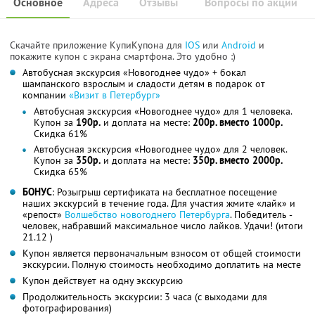
Основное
Адреса
Отзывы
Вопросы по акции
Скачайте приложение КупиКупона для
IOS
или
Android
и
покажите купон с экрана смартфона. Это удобно :)
Автобусная экскурсия «Новогоднее чудо» + бокал
шампанского взрослым и сладости детям в подарок от
компании
«Визит в Петербург»
Автобусная экскурсия «Новогоднее чудо» для 1 человека.
Купон за
190р.
и доплата на месте:
200р. вместо 1000р.
Скидка 61%
Автобусная экскурсия «Новогоднее чудо» для 2 человек.
Купон за
350р.
и доплата на месте:
350р. вместо 2000р.
Скидка 65%
БОНУС
: Розыгрыш сертификата на бесплатное посещение
наших экскурсий в течение года. Для участия жмите «лайк» и
«репост»
Волшебство новогоднего Петербурга
. Победитель -
человек, набравший максимальное число лайков. Удачи! (итоги
21.12 )
Купон является первоначальным взносом от общей стоимости
экскурсии. Полную стоимость необходимо доплатить на месте
Купон действует на одну экскурсию
Продолжительность экскурсии: 3 часа (с выходами для
фотографирования)