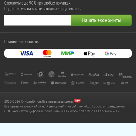
Сэкономьте до 90% при любых покупках
Подпишитесь на самые выгодные предложения
Принимаем к оплате:
2010-2026 © КупиКупон. Все права защищены.
Все права на товарный знак "КупиКупон" и на сайт www.kupikupon.ru принадлежат
OOO «Агентство цифровых решений» ИНН 7705523387, ОГРН 1127747063212