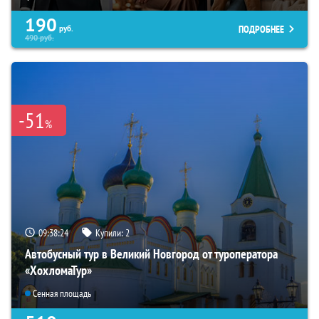
190
ПОДРОБНЕЕ
руб.
490
руб.
-51
%
09:38:23
Купили:
2
Автобусный тур в Великий Новгород от туроператора
«ХохломаТур»
Сенная площадь