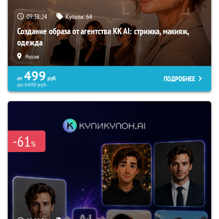
09:38:23
Купили:
64
Создание образа от агентства KK AI: стрижка, макияж,
одежда
Россия
499
ПОДРОБНЕЕ
от
руб.
до
6400
руб.
-61
%