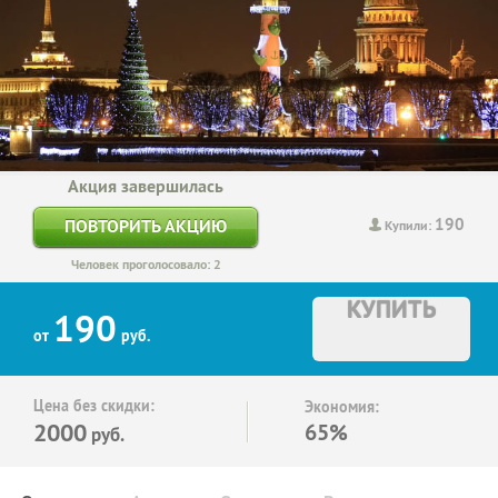
Акция завершилась
190
ПОВТОРИТЬ АКЦИЮ
Купили:
Человек проголосовало: 2
КУПИТЬ
190
от
руб.
Цена без скидки:
Экономия:
2000
65%
руб.