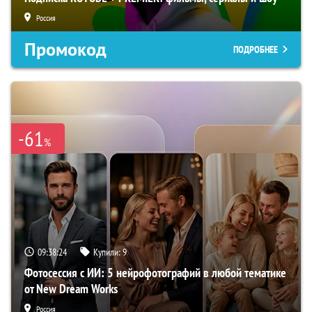
Россия
Промокод
ПОДРОБНЕЕ
-61
%
09:38:23
Купили:
9
Фотосессия с ИИ: 5 нейрофотографий в любой тематике
от New Dream Works
Россия