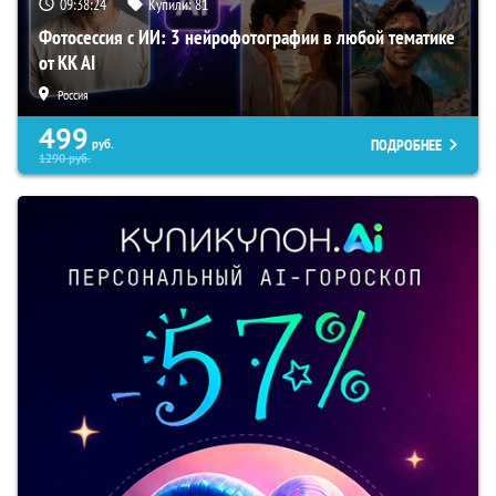
09:38:23
Купили:
81
Фотосессия с ИИ: 3 нейрофотографии в любой тематике
от KK AI
Россия
499
ПОДРОБНЕЕ
руб.
1290
руб.